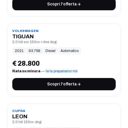
Scopri l'offerta
USATO
VOLKSWAGEN
TIGUAN
2.0 tdi scr 150cv r-line dsg
2021
93.758
Diesel
Automatico
€
28.800
Rata su misura
— te la prepariamo noi
Scopri l'offerta
USATO
CUPRA
LEON
2.0 tdi 150cv dsg