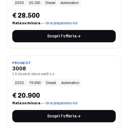
2025
20.150
Diesel
Automatico
€
28.500
Rata su misura
— te la prepariamo noi
Scopri l'offerta
USATO
PEUGEOT
3008
1.5 bluehdi allure eat8 s s
2022
79.950
Diesel
Automatico
€
20.900
Rata su misura
— te la prepariamo noi
Scopri l'offerta