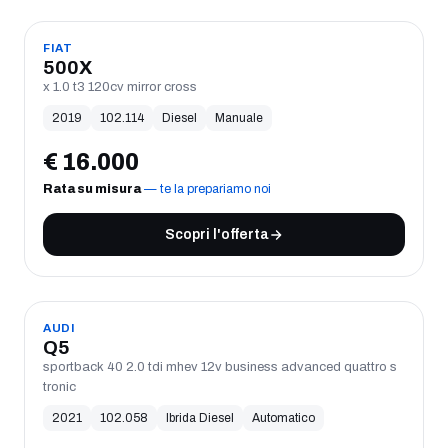
USATO
FIAT
500X
x 1.0 t3 120cv mirror cross
2019
102.114
Diesel
Manuale
€
16.000
Rata su misura
— te la prepariamo noi
Scopri l'offerta
USATO
AUDI
Q5
sportback 40 2.0 tdi mhev 12v business advanced quattro s
tronic
2021
102.058
Ibrida Diesel
Automatico