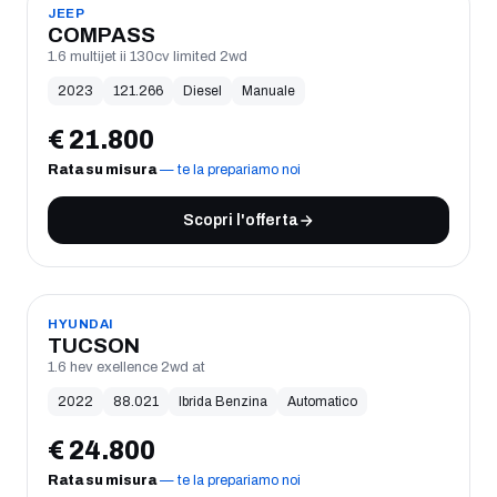
USATO
JEEP
COMPASS
1.6 multijet ii 130cv limited 2wd
2023
121.266
Diesel
Manuale
€
21.800
Rata su misura
— te la prepariamo noi
Scopri l'offerta
USATO
HYUNDAI
TUCSON
1.6 hev exellence 2wd at
2022
88.021
Ibrida Benzina
Automatico
€
24.800
Rata su misura
— te la prepariamo noi