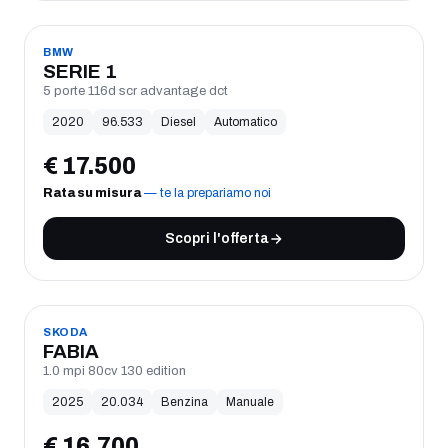
USATO
BMW
SERIE 1
5 porte 116d scr advantage dct
2020
96.533
Diesel
Automatico
€
17.500
Rata su misura
— te la prepariamo noi
Scopri l'offerta
USATO
SKODA
FABIA
1.0 mpi 80cv 130 edition
2025
20.034
Benzina
Manuale
€
16.700