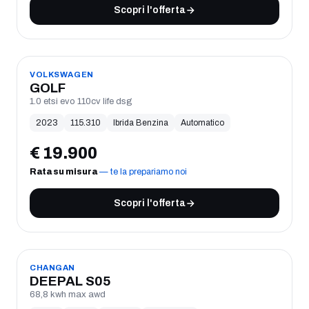
Scopri l'offerta
USATO
VOLKSWAGEN
GOLF
1.0 etsi evo 110cv life dsg
2023
115.310
Ibrida Benzina
Automatico
€
19.900
Rata su misura
— te la prepariamo noi
Scopri l'offerta
USATO
CHANGAN
DEEPAL S05
68,8 kwh max awd