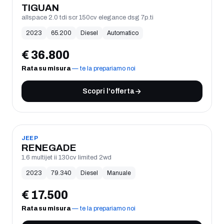
TIGUAN
allspace 2.0 tdi scr 150cv elegance dsg 7p.ti
2023
65.200
Diesel
Automatico
€
36.800
Rata su misura
— te la prepariamo noi
Scopri l'offerta
USATO
JEEP
RENEGADE
1.6 multijet ii 130cv limited 2wd
2023
79.340
Diesel
Manuale
€
17.500
Rata su misura
— te la prepariamo noi