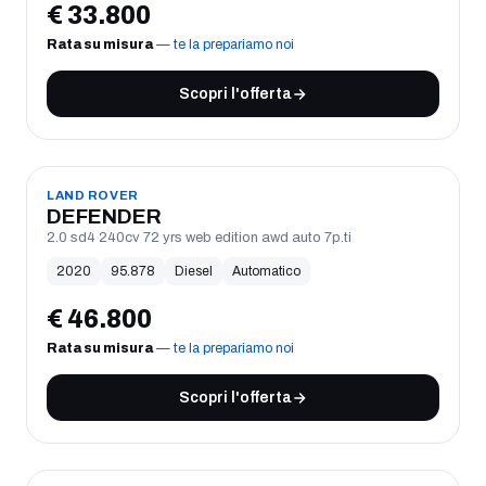
€
33.800
Rata su misura
— te la prepariamo noi
Scopri l'offerta
USATO
LAND ROVER
DEFENDER
2.0 sd4 240cv 72 yrs web edition awd auto 7p.ti
2020
95.878
Diesel
Automatico
€
46.800
Rata su misura
— te la prepariamo noi
Scopri l'offerta