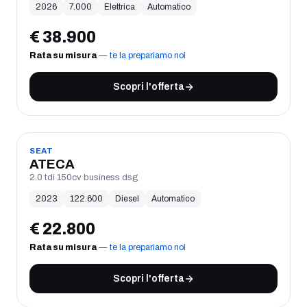
2026
7.000
Elettrica
Automatico
€
38.900
Rata su misura
— te la prepariamo noi
Scopri l'offerta
USATO
SEAT
ATECA
2.0 tdi 150cv business dsg
2023
122.600
Diesel
Automatico
€
22.800
Rata su misura
— te la prepariamo noi
Scopri l'offerta