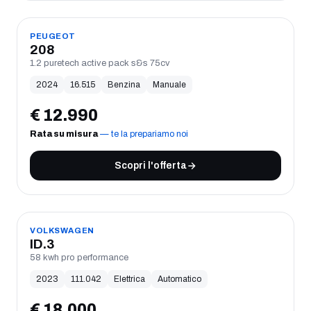
USATO
PEUGEOT
208
1.2 puretech active pack s&s 75cv
2024
16.515
Benzina
Manuale
€
12.990
Rata su misura
— te la prepariamo noi
Scopri l'offerta
USATO
VOLKSWAGEN
ID.3
58 kwh pro performance
2023
111.042
Elettrica
Automatico
€
18.000