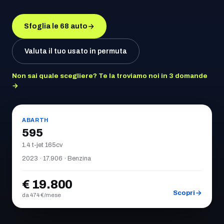
Sfoglia le
68
auto
Valuta il tuo usato in permuta
Non sai quale scegliere? Te la troviamo noi in 3 domande
→
Usato
IN EVIDENZA
ABARTH
595
1.4 t-jet 165cv
2023 · 17.906 · Benzina
€
19.800
Scopri
da
474
€/mese