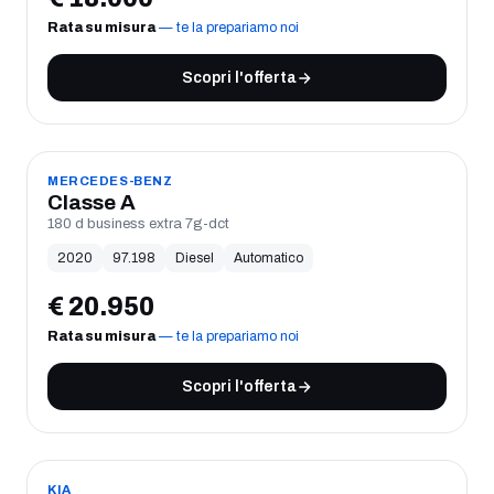
Rata su misura
— te la prepariamo noi
Scopri l'offerta
USATO
MERCEDES-BENZ
Classe A
180 d business extra 7g-dct
2020
97.198
Diesel
Automatico
€
20.950
Rata su misura
— te la prepariamo noi
Scopri l'offerta
USATO
KIA