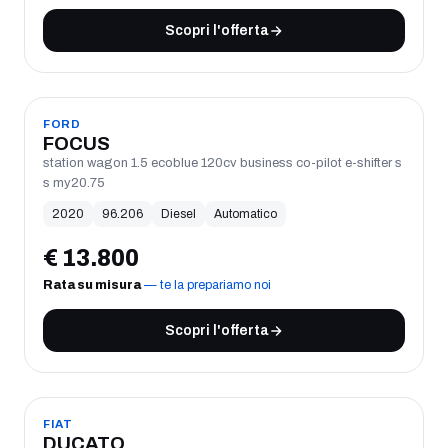
Scopri l'offerta
USATO
FORD
FOCUS
station wagon 1.5 ecoblue 120cv business co-pilot e-shifter s
s my20.75
2020
96.206
Diesel
Automatico
€
13.800
Rata su misura
— te la prepariamo noi
Scopri l'offerta
USATO
FIAT
DUCATO