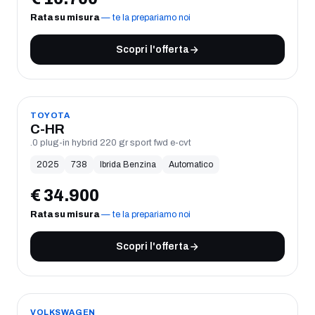
Rata su misura
— te la prepariamo noi
Scopri l'offerta
USATO
TOYOTA
C-HR
.0 plug-in hybrid 220 gr sport fwd e-cvt
2025
738
Ibrida Benzina
Automatico
€
34.900
Rata su misura
— te la prepariamo noi
Scopri l'offerta
USATO
VOLKSWAGEN