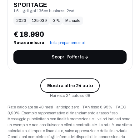
SPORTAGE
1.6 t-gdi gpl 136cv business 2wd
2023
125.039
GPL
Manuale
€
18.990
Rata su misura
— te la prepariamo noi
Scopri l'offerta
Mostra altre
24
auto
Hai visto
24
auto su
68
Rate calcolate su 48 mesi · anticipo zero · TAN fisso 6,95% · TAEG
8,90%. Esempio rappresentativo di finanziamento a tasso fisso.
Messaggio pubblicitario con finalità promozionale: i valori indicati sono
un esempio e non costituiscono offerta contrattuale. La rata è una stima
calcolata sull'importo finanziato; salvo approvazione della finanziaria.
Condizioni complete e fogli informativi disponibili in concessionaria.