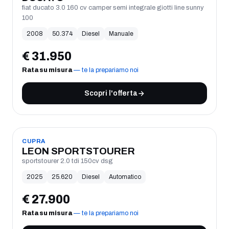
fiat ducato 3.0 160 cv camper semi integrale giotti line sunny
100
2008
50.374
Diesel
Manuale
€
31.950
Rata su misura
— te la prepariamo noi
Scopri l'offerta
USATO
CUPRA
LEON SPORTSTOURER
sportstourer 2.0 tdi 150cv dsg
2025
25.620
Diesel
Automatico
€
27.900
Rata su misura
— te la prepariamo noi