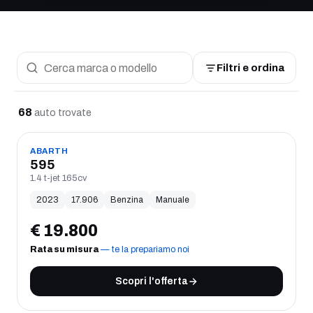
Sfoglia tutte le auto disponibili
Filtri e ordina
68
auto trovate
USATO
ABARTH
595
1.4 t-jet 165cv
2023
17.906
Benzina
Manuale
€
19.800
Rata su misura
— te la prepariamo noi
Scopri l'offerta