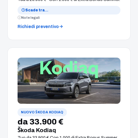
Scade tra
…
Note legali
Richiedi preventivo
NUOVO ŠKODA KODIAQ
da 33.900 €
Škoda Kodiaq
Tuo da 33.900 € Con 1.000 di Extra Bonus Summer.