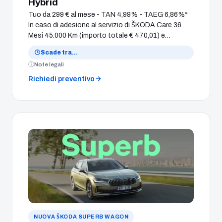
Hybrid
Tuo da 299 € al mese - TAN 4,99% - TAEG 6,86%*
In caso di adesione al servizio di ŠKODA Care 36
Mesi 45.000 Km (importo totale € 470,01) e
comprensivo di Extended Warranty anni 2+2 o
Scade tra
…
60.000 Km. Con finanziamento Clever Value a 24
Note legali
mesi. Anticipo € 7.200,00 e Valore Futuro Garantito
alla scadenza pari alla Rata Finale di € 31.018,00 per
Richiedi preventivo
un chilometraggio totale massimo di 30.000 km.
Con 1.000 € di Extra Bonus Summer.
NUOVA ŠKODA SUPERB WAGON