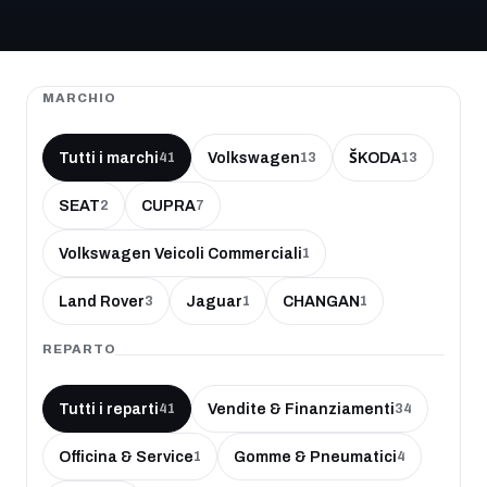
MARCHIO
Tutti i marchi
Volkswagen
ŠKODA
41
13
13
SEAT
CUPRA
2
7
Volkswagen Veicoli Commerciali
1
Land Rover
Jaguar
CHANGAN
3
1
1
REPARTO
Tutti i reparti
Vendite & Finanziamenti
41
34
Officina & Service
Gomme & Pneumatici
1
4