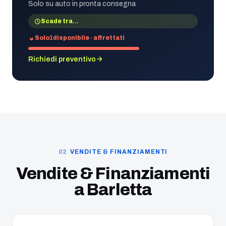
Solo su auto in pronta consegna
Scade tra
…
Solo
1
disponibile · affrettati
Richiedi preventivo
VENDITE & FINANZIAMENTI
Vendite & Finanziamenti
a
Barletta