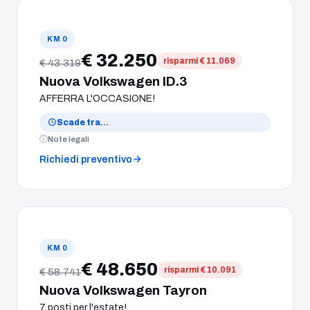
KM 0
€ 32.250
risparmi € 11.069
€ 43.319
Nuova Volkswagen ID.3
AFFERRA L'OCCASIONE!
Scade tra
…
Note legali
Richiedi preventivo
KM 0
€ 48.650
risparmi € 10.091
€ 58.741
Nuova Volkswagen Tayron
7 posti per l'estate!