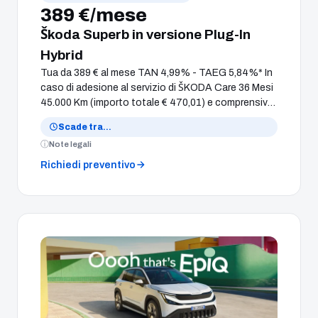
389 €/mese
Škoda Superb in versione Plug-In
Hybrid
Tua da 389 € al mese TAN 4,99% - TAEG 5,84%* In
caso di adesione al servizio di ŠKODA Care 36 Mesi
45.000 Km (importo totale € 470,01) e comprensivo
di Extended Warranty anni 2+2 o 60.000 Km Con
Scade tra
…
finanziamento Clever Value a 36 mesi. Anticipo €
Note legali
9.000,00 e Valore Futuro Garantito alla scadenza
pari alla Rata Finale di € 25.527,25 per un
Richiedi preventivo
chilometraggio totale massimo di 30.000 km. Con
1.000 € di Extra Bonus Summer.