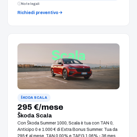
Note legali
vetture disponibili con finanziamento e Extended
Warranty da 270 €.
Richiedi preventivo
ŠKODA SCALA
295 €/mese
Škoda Scala
Con Škoda Summer 1000, Scala è tua con TAN 0,
Anticipo 0 e 1.000 € di Extra Bonus Summer. Tua da
295 € al mese. TAN 0,00% e TAEG 1,06% - 36 mesi -