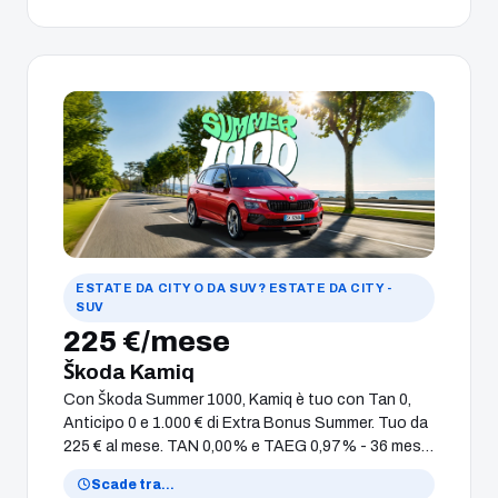
ESTATE DA CITY O DA SUV? ESTATE DA CITY -
SUV
225 €/mese
Škoda Kamiq
Con Škoda Summer 1000, Kamiq è tuo con Tan 0,
Anticipo 0 e 1.000 € di Extra Bonus Summer. Tuo da
225 € al mese. TAN 0,00% e TAEG 0,97% - 36 mesi -
Valore Futuro Garantito alla scadenza o a 30.000
Scade tra
…
Km pari alla Rata Finale di 15.775 €. Offerta su