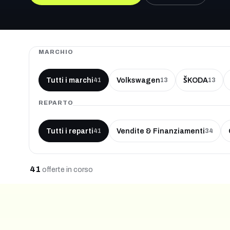
MARCHIO
Tutti i marchi
Volkswagen
ŠKODA
41
13
13
REPARTO
Tutti i reparti
Vendite & Finanziamenti
41
34
41
offerte
in corso