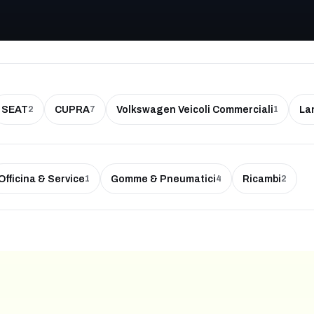
SEAT
CUPRA
Volkswagen Veicoli Commerciali
La
2
7
1
Officina & Service
Gomme & Pneumatici
Ricambi
1
4
2