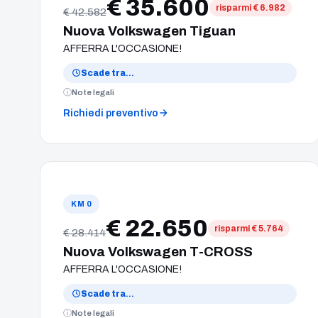
€ 35.600
risparmi € 6.982
€ 42.582
Nuova Volkswagen Tiguan
AFFERRA L'OCCASIONE!
Scade tra
…
Note legali
Richiedi preventivo
KM 0
€ 22.650
risparmi € 5.764
€ 28.414
Nuova Volkswagen T-CROSS
AFFERRA L'OCCASIONE!
Scade tra
…
Note legali