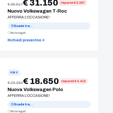
€ 31.150
risparmi € 5.367
€ 36.517
Nuovo Volkswagen T-Roc
AFFERRA L'OCCASIONE!
Scade tra
…
Note legali
Richiedi preventivo
KM 0
€ 18.650
risparmi € 4.412
€ 23.062
Nuova Volkswagen Polo
AFFERRA L'OCCASIONE!
Scade tra
…
Note legali