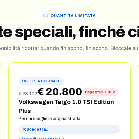
QUANTITÀ LIMITATA
te speciali, finché c
onibilità ridotta: quando finiscono, finiscono. Bloccale su
OFFERTA SPECIALE
€ 20.800
risparmi € 7.302
€ 28.102
Volkswagen Taigo 1.0 TSI Edition
Plus
Per chi sceglie la propria strada
Scade tra
…