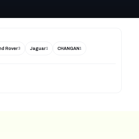
nd Rover
Jaguar
CHANGAN
3
1
1