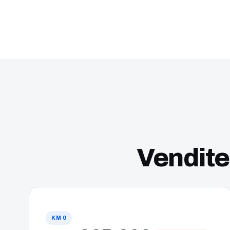
viaggi, ti aspettiamo.
Vendite
KM 0