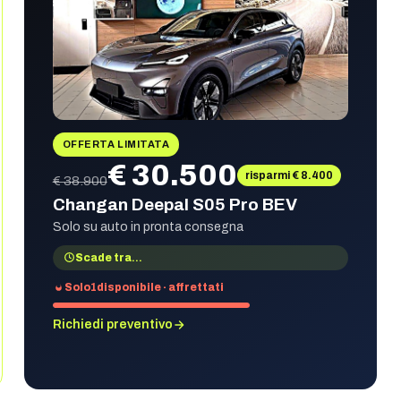
OFFERTA LIMITATA
€ 30.500
risparmi € 8.400
€ 38.900
Changan Deepal S05 Pro BEV
Solo su auto in pronta consegna
Scade tra
…
Solo
1
disponibile · affrettati
Richiedi preventivo