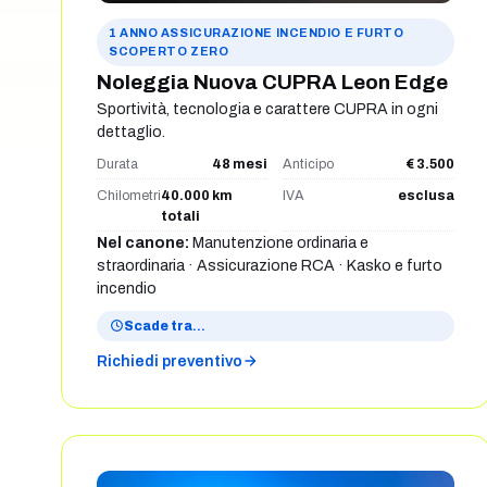
1 ANNO ASSICURAZIONE INCENDIO E FURTO
SCOPERTO ZERO
Noleggia Nuova CUPRA Leon Edge
Sportività, tecnologia e carattere CUPRA in ogni
dettaglio.
Durata
48 mesi
Anticipo
€ 3.500
Chilometri
40.000 km
IVA
esclusa
totali
Nel canone:
Manutenzione ordinaria e
straordinaria · Assicurazione RCA · Kasko e furto
incendio
Scade tra
…
Richiedi preventivo