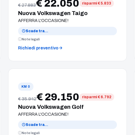
€ 22.050
risparmi € 5.833
€ 27.883
Nuova Volkswagen Taigo
AFFERRA L'OCCASIONE!
Scade tra
…
Note legali
Richiedi preventivo
KM 0
€ 29.150
risparmi € 6.792
€ 35.942
Nuova Volkswagen Golf
AFFERRA L'OCCASIONE!
Scade tra
…
Note legali