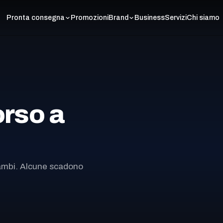
Pronta consegna
Promozioni
Brand
Business
Servizi
Chi siamo
orso
a
icambi. Alcune scadono