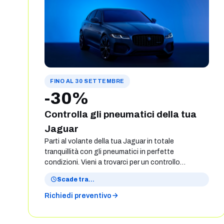
FINO AL 30 SETTEMBRE
-30%
Controlla gli pneumatici della tua
Jaguar
Parti al volante della tua Jaguar in totale
tranquillità con gli pneumatici in perfette
condizioni. Vieni a trovarci per un controllo
approfondito: i nostri tecnici verificheranno con
Scade tra
…
cura lo stato dei tuoi pneumatici. In caso di
sostituzione, fino al 30 settembre, potrai
Richiedi preventivo
approfittare di un vantaggio speciale del 30% a te
riservato. Prepara la tua Jaguar per i prossimi