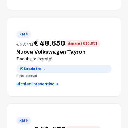
KM 0
€ 48.650
risparmi € 10.091
€ 58.741
Nuova Volkswagen Tayron
7 posti per l'estate!
Scade tra
…
Note legali
Richiedi preventivo
KM 0