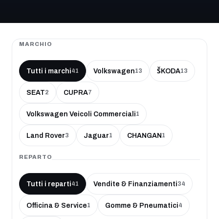
MARCHIO
Tutti i marchi
Volkswagen
ŠKODA
41
13
13
SEAT
CUPRA
2
7
Volkswagen Veicoli Commerciali
1
Land Rover
Jaguar
CHANGAN
3
1
1
REPARTO
Tutti i reparti
Vendite & Finanziamenti
41
34
Officina & Service
Gomme & Pneumatici
1
4