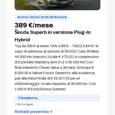
NUOVA ŠKODA SUPERB WAGON
389 €/mese
Škoda Superb in versione Plug-In
Hybrid
Tua da 389 € al mese TAN 4,99% - TAEG 5,84%* In
caso di adesione al servizio di ŠKODA Care 36 Mesi
45.000 Km (importo totale € 470,01) e comprensivo
di Extended Warranty anni 2+2 o 60.000 Km Con
finanziamento Clever Value a 36 mesi. Anticipo €
9.000,00 e Valore Futuro Garantito alla scadenza
pari alla Rata Finale di € 25.527,25 per un
chilometraggio totale massimo di 30.000 km. Con
1.000 € di Extra Bonus Summer.
Scade tra
…
Note legali
Richiedi preventivo