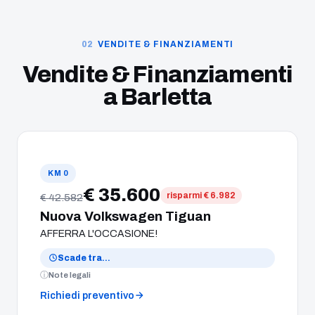
VENDITE & FINANZIAMENTI
Vendite & Finanziamenti
a
Barletta
KM 0
€ 35.600
risparmi € 6.982
€ 42.582
Nuova Volkswagen Tiguan
AFFERRA L'OCCASIONE!
Scade tra
…
Note legali
Richiedi preventivo