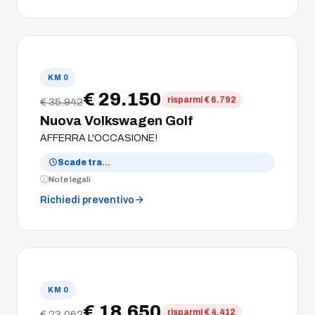
KM 0
€ 29.150
risparmi € 6.792
€ 35.942
Nuova Volkswagen Golf
AFFERRA L'OCCASIONE!
Scade tra
…
Note legali
Richiedi preventivo
KM 0
€ 18.650
risparmi € 4.412
€ 23.062