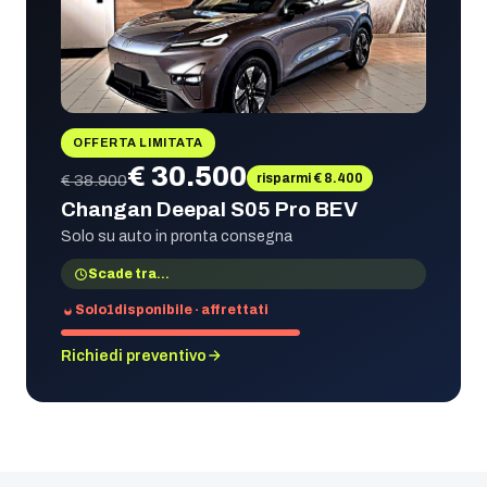
OFFERTA LIMITATA
€ 30.500
risparmi € 8.400
€ 38.900
Changan Deepal S05 Pro BEV
Solo su auto in pronta consegna
Scade tra
…
Solo
1
disponibile · affrettati
Richiedi preventivo