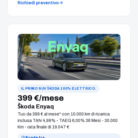
Richiedi preventivo
IL PRIMO SUV ŠKODA 100% ELETTRICO.
399 €/mese
Škoda Enyaq
Tuo da 399 € al mese* con 10.000 km di ricarica
inclusa TAN 4,99% - TAEG 6,00% 36 Mesi - 30.000
Km - rata finale di 19.047 €
Scade tra
…