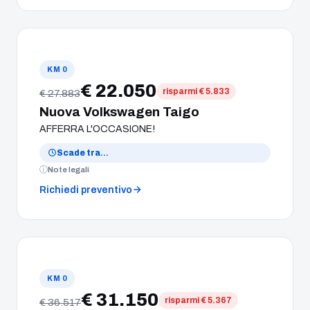
KM 0
€ 22.050
risparmi € 5.833
€ 27.883
Nuova Volkswagen Taigo
AFFERRA L'OCCASIONE!
Scade tra
…
Note legali
Richiedi preventivo
KM 0
€ 31.150
risparmi € 5.367
€ 36.517