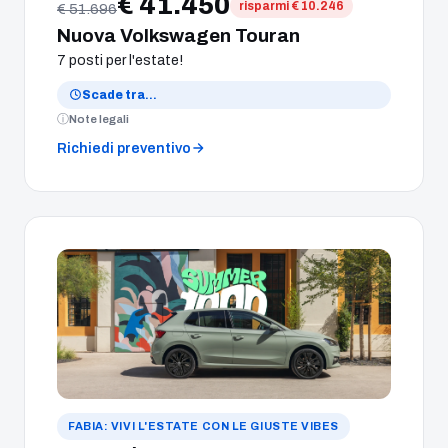
€ 41.450
risparmi € 10.246
€ 51.696
Nuova Volkswagen Touran
7 posti per l'estate!
Scade tra
…
Note legali
Richiedi preventivo
FABIA: VIVI L'ESTATE CON LE GIUSTE VIBES