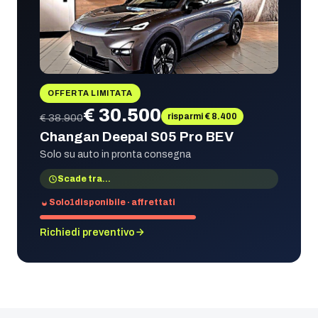
OFFERTA LIMITATA
€ 30.500
risparmi € 8.400
€ 38.900
Changan Deepal S05 Pro BEV
Solo su auto in pronta consegna
Scade tra
…
Solo
1
disponibile · affrettati
Richiedi preventivo