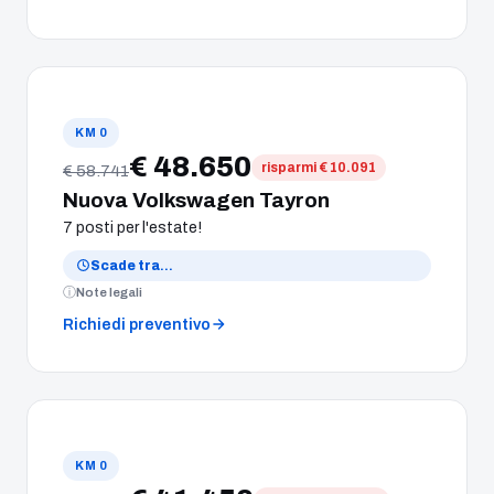
KM 0
€ 48.650
risparmi € 10.091
€ 58.741
Nuova Volkswagen Tayron
7 posti per l'estate!
Scade tra
…
Note legali
Richiedi preventivo
KM 0