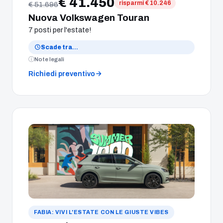
€ 41.450
risparmi € 10.246
€ 51.696
Nuova Volkswagen Touran
7 posti per l'estate!
Scade tra
…
Note legali
Richiedi preventivo
FABIA: VIVI L'ESTATE CON LE GIUSTE VIBES