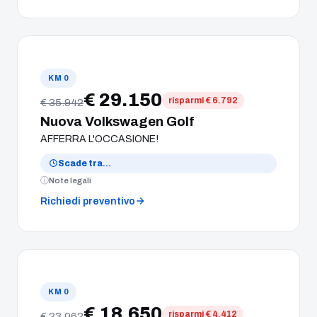
KM 0
€ 29.150
risparmi € 6.792
€ 35.942
Nuova Volkswagen Golf
AFFERRA L'OCCASIONE!
Scade tra
…
Note legali
Richiedi preventivo
KM 0
€ 18.650
risparmi € 4.412
€ 23.062