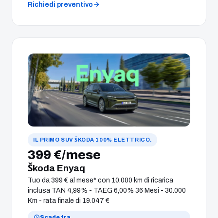
Richiedi preventivo
IL PRIMO SUV ŠKODA 100% ELETTRICO.
399 €/mese
Škoda Enyaq
Tuo da 399 € al mese* con 10.000 km di ricarica
inclusa TAN 4,99% - TAEG 6,00% 36 Mesi - 30.000
Km - rata finale di 19.047 €
Scade tra
…