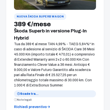
NUOVA ŠKODA SUPERB WAGON
389 €/mese
Škoda Superb in versione Plug-In
Hybrid
Tua da 389 € al mese TAN 4,99% - TAEG 5,84%* In
caso di adesione al servizio di ŠKODA Care 36 Mesi
45.000 Km (importo totale € 470,01) e comprensivo
di Extended Warranty anni 2+2 o 60.000 Km Con
finanziamento Clever Value a 36 mesi. Anticipo €
9.000,00 e Valore Futuro Garantito alla scadenza
pari alla Rata Finale di € 25.527,25 per un
chilometraggio totale massimo di 30.000 km. Con
1.000 € di Extra Bonus Summer.
Scade tra
…
Note legali
Richiedi preventivo