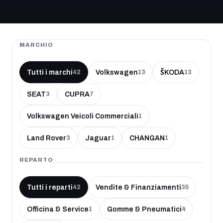
MARCHIO
Tutti i marchi
Volkswagen
ŠKODA
42
13
13
SEAT
CUPRA
3
7
Volkswagen Veicoli Commerciali
1
Land Rover
Jaguar
CHANGAN
3
1
1
REPARTO
Tutti i reparti
Vendite & Finanziamenti
42
35
Officina & Service
Gomme & Pneumatici
1
4