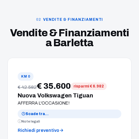
VENDITE & FINANZIAMENTI
Vendite & Finanziamenti
a
Barletta
KM 0
€ 35.600
risparmi € 6.982
€ 42.582
Nuova Volkswagen Tiguan
AFFERRA L'OCCASIONE!
Scade tra
…
Note legali
Richiedi preventivo