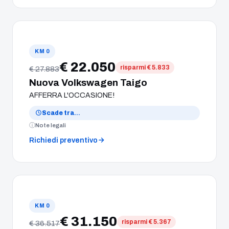
KM 0
€ 22.050
risparmi € 5.833
€ 27.883
Nuova Volkswagen Taigo
AFFERRA L'OCCASIONE!
Scade tra
…
Note legali
Richiedi preventivo
KM 0
€ 31.150
risparmi € 5.367
€ 36.517