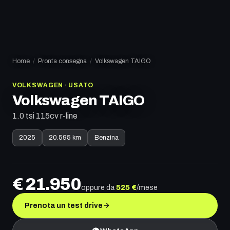
Home
/
Pronta consegna
/
Volkswagen
TAIGO
VOLKSWAGEN
·
USATO
Volkswagen
TAIGO
1.0 tsi 115cv r-line
2025
20.595 km
Benzina
€
21.950
oppure da
525
€
/mese
Prenota un test drive