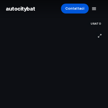
autocity
bat
Contattaci
USATO