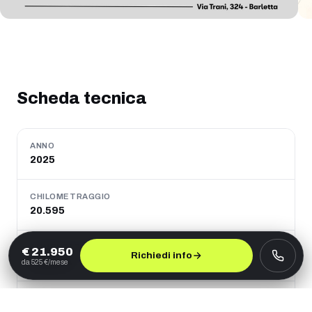
Scheda tecnica
ANNO
2025
CHILOMETRAGGIO
20.595
ALIMENTAZIONE
€
21.950
Richiedi info
Benzina
da
525
€/mese
CAMBIO
Manuale