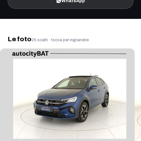
WhatsApp
Ingrandisci la foto
Le foto
25
scatti · tocca per ingrandire