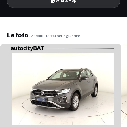
WhatsApp
Ingrandisci la foto
Le foto
22
scatti · tocca per ingrandire