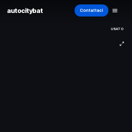
autocity
bat
Contattaci
USATO