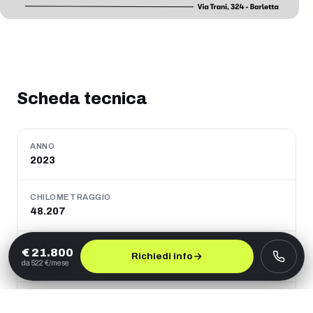
Scheda tecnica
ANNO
2023
CHILOMETRAGGIO
48.207
ALIMENTAZIONE
€
21.800
Richiedi info
Benzina
da
522
€/mese
CAMBIO
Manuale