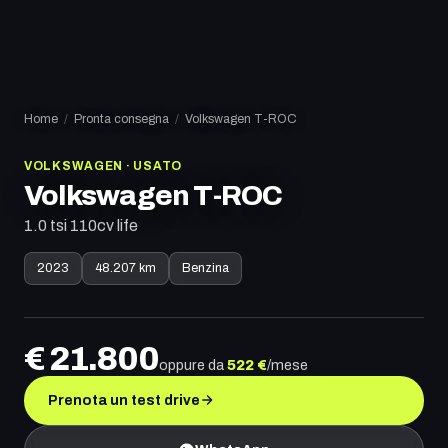
Home
/
Pronta consegna
/
Volkswagen
T-ROC
VOLKSWAGEN
·
USATO
Volkswagen
T-ROC
1.0 tsi 110cv life
2023
48.207 km
Benzina
€
21.800
oppure da
522
€
/mese
Prenota un test drive