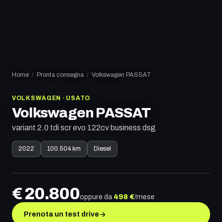
Home
/
Pronta consegna
/
Volkswagen
PASSAT
VOLKSWAGEN
·
USATO
Volkswagen
PASSAT
variant 2.0 tdi scr evo 122cv business dsg
2022
100.504 km
Diesel
€
20.800
oppure da
498
€
/mese
Prenota un test drive