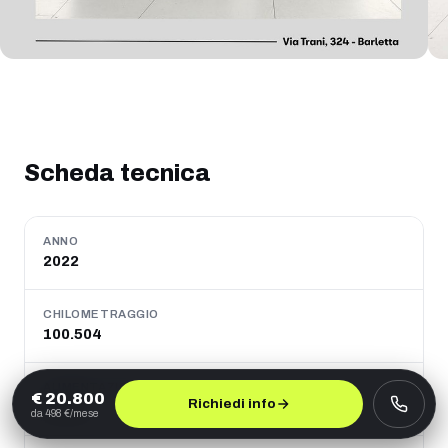
Scheda tecnica
ANNO
2022
CHILOMETRAGGIO
100.504
ALIMENTAZIONE
€
20.800
Richiedi info
Diesel
da
498
€/mese