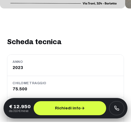
Scheda tecnica
ANNO
2023
CHILOMETRAGGIO
75.500
ALIMENTAZIONE
€
12.950
Richiedi info
Benzina
da
310
€/mese
CAMBIO