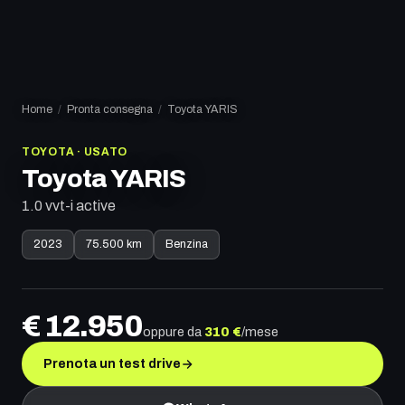
Home
/
Pronta consegna
/
Toyota
YARIS
TOYOTA
·
USATO
Toyota
YARIS
1.0 vvt-i active
2023
75.500 km
Benzina
€
12.950
oppure da
310
€
/mese
Prenota un test drive