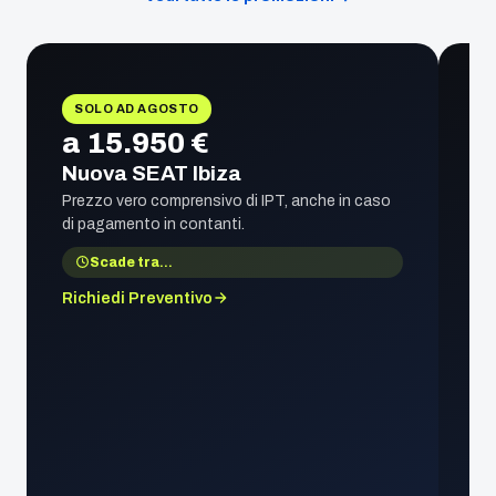
SOLO AD AGOSTO
a 15.950 €
Nuova SEAT Ibiza
Prezzo vero comprensivo di IPT, anche in caso
di pagamento in contanti.
Scade tra
…
Richiedi Preventivo
1
S