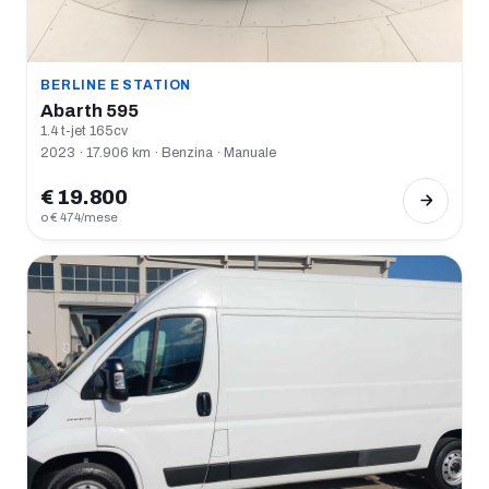
BERLINE E STATION
Abarth 595
1.4 t-jet 165cv
2023 · 17.906 km · Benzina · Manuale
€ 19.800
o € 474/mese