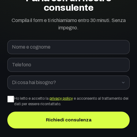
consulente
Compila il form e ti richiamiamo entro 30 minuti. Senza
impegno.
Nome e cognome
Telefono
Di cosa hai bisogno?
Ho letto e accetto la
privacy policy
e acconsento al trattamento dei
dati per essere ricontattato.
Richiedi consulenza