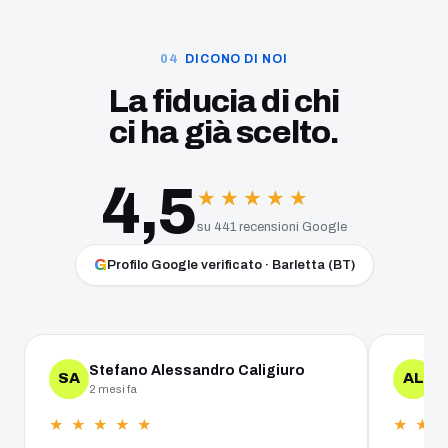
DICONO DI NOI
La fiducia di chi
ci ha già scelto.
4,5
★
★
★
★
★
★
★
★
★
★
su 441 recensioni Google
G
Profilo Google verificato · Barletta (BT)
Stefano Alessandro Caligiuro
A
SA
AL
2 mesi fa
un
★ ★ ★ ★ ★
★ ★ 