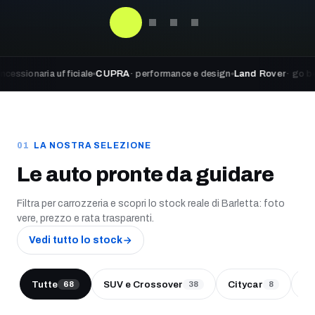
ia ufficiale
CUPRA
· performance e design
Land Rover
· go beyond adv
LA NOSTRA SELEZIONE
Le auto pronte da guidare
Filtra per carrozzeria e scopri lo stock reale di Barletta: foto
vere, prezzo e rata trasparenti.
Vedi tutto lo stock
Tutte
SUV e Crossover
Citycar
Be
68
38
8