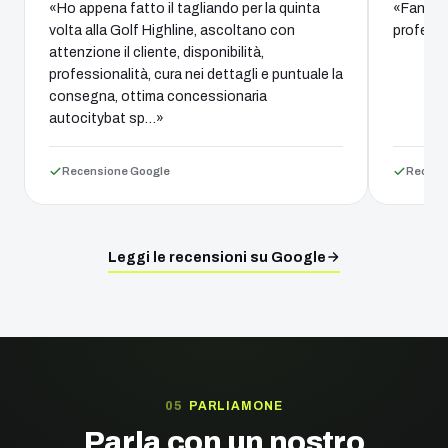
«Ho appena fatto il tagliando per la quinta
«Fantast
volta alla Golf Highline, ascoltano con
professi
attenzione il cliente, disponibilità,
professionalità, cura nei dettagli e puntuale la
consegna, ottima concessionaria
autocitybat sp…»
Recensione Google
Recens
Leggi le recensioni su Google
PARLIAMONE
Parla con un nostro