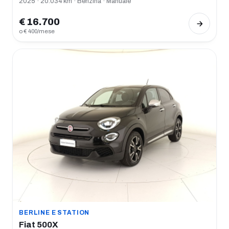
2025 · 20.034 km · Benzina · Manuale
€ 16.700
o € 400/mese
BERLINE E STATION
Fiat 500X