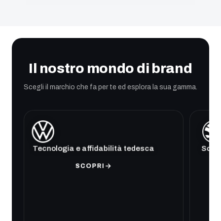
Il nostro mondo di brand
Scegli il marchio che fa per te ed esplora la sua gamma.
Tecnologia e affidabilità tedesca
Soluz
SCOPRI