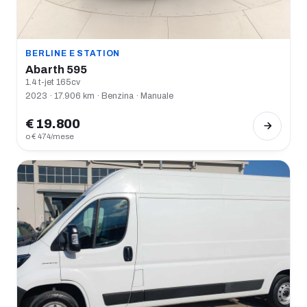
BERLINE E STATION
Abarth 595
1.4 t-jet 165cv
2023 · 17.906 km · Benzina · Manuale
€ 19.800
o € 474/mese