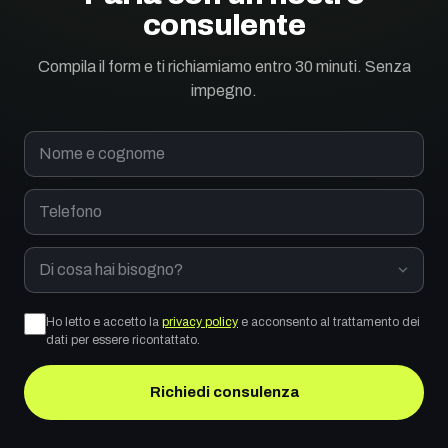
consulente
Compila il form e ti richiamiamo entro 30 minuti. Senza
impegno.
Nome e cognome
Telefono
Di cosa hai bisogno?
Ho letto e accetto la
privacy policy
e acconsento al trattamento dei
dati per essere ricontattato.
Richiedi consulenza