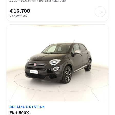
2025 · 20.034 km · Benzina · Manuale
€ 16.700
o € 400/mese
BERLINE E STATION
Fiat 500X