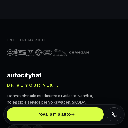
I NOSTRI MARCHI
autocity
bat
DRIVE YOUR NEXT.
Concessionaria multimarca a
Barletta
. Vendita,
noleggio e service per Volkswagen, ŠKODA,
SEAT, CUPRA, VW Veicoli Commerciali, Land
Trova la mia auto
Rover, Jaguar e CHANGAN.