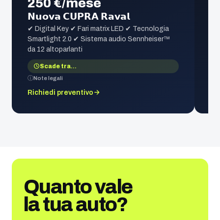
250 €/mese
𝗡𝘂𝗼𝘃𝗮 𝗖𝗨𝗣𝗥𝗔 𝗥𝗮𝘃𝗮𝗹
✔ Digital Key ✔ Fari matrix LED ✔ Tecnologia
Smartlight 2.0 ✔ Sistema audio Sennheiser™
da 12 altoparlanti
Scade tra
…
Note legali
Richiedi preventivo
Quanto vale
la tua auto?