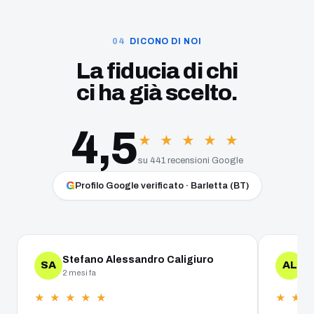
DICONO DI NOI
La fiducia di chi
ci ha già scelto.
4,5
★ ★ ★ ★ ★
su 441 recensioni Google
G
Profilo Google verificato · Barletta (BT)
Stefano Alessandro Caligiuro
A
SA
AL
2 mesi fa
un
★ ★ ★ ★ ★
★ ★ 