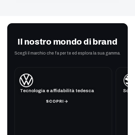
Il nostro mondo di brand
Scegli il marchio che fa per te ed esplora la sua gamma.
Tecnologia e affidabilità tedesca
Soluz
SCOPRI