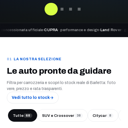
aria ufficiale
CUPRA
· performance e design
Land Rover
· go beyond a
LA NOSTRA SELEZIONE
Le auto pronte da guidare
Filtra per carrozzeria e scopri lo stock reale di Barletta: foto
vere, prezzo e rata trasparenti.
Vedi tutto lo stock
Tutte
SUV e Crossover
Citycar
Be
68
38
8