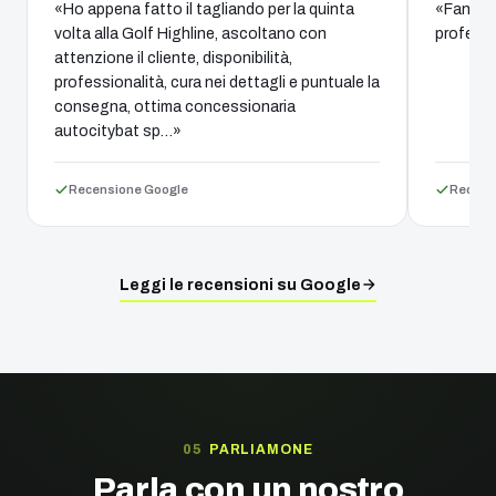
«Ho appena fatto il tagliando per la quinta
«Fantast
volta alla Golf Highline, ascoltano con
professi
attenzione il cliente, disponibilità,
professionalità, cura nei dettagli e puntuale la
consegna, ottima concessionaria
autocitybat sp…»
Recensione Google
Recens
Leggi le recensioni su Google
PARLIAMONE
Parla con un nostro