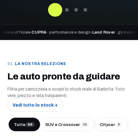
ficiale
CUPRA
· performance e design
Land Rover
· go beyond adventur
LA NOSTRA SELEZIONE
Le auto pronte da guidare
Filtra per carrozzeria e scopri lo stock reale di Barletta: foto
vere, prezzo e rata trasparenti.
Vedi tutto lo stock
Tutte
SUV e Crossover
Citycar
Be
68
38
8