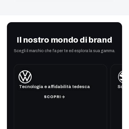
Il nostro mondo di brand
Scegli il marchio che fa per te ed esplora la sua gamma.
Tecnologia e affidabilità tedesca
Soluz
SCOPRI