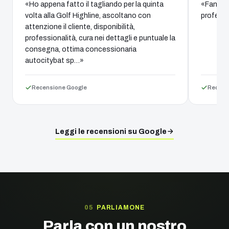
«Ho appena fatto il tagliando per la quinta
«Fantast
volta alla Golf Highline, ascoltano con
professi
attenzione il cliente, disponibilità,
professionalità, cura nei dettagli e puntuale la
consegna, ottima concessionaria
autocitybat sp…»
Recensione Google
Recens
Leggi le recensioni su Google
PARLIAMONE
Parla con un nostro