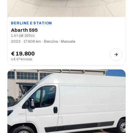
BERLINE E STATION
Abarth 595
1.4 t-jet 165cv
2023 · 17.906 km · Benzina · Manuale
€ 19.800
o € 474/mese