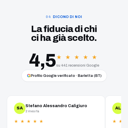
DICONO DI NOI
La fiducia di chi
ci ha già scelto.
4,5
★ ★ ★ ★ ★
su 441 recensioni Google
G
Profilo Google verificato · Barletta (BT)
Stefano Alessandro Caligiuro
A
SA
AL
2 mesi fa
un
★ ★ ★ ★ ★
★ ★ 