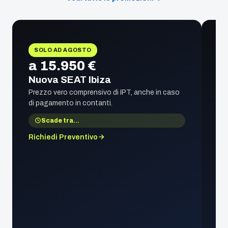
SOLO AD AGOSTO
a 15.950 €
Nuova SEAT Ibiza
Prezzo vero comprensivo di IPT, anche in caso
di pagamento in contanti.
Scade tra
…
Richiedi Preventivo
1
S