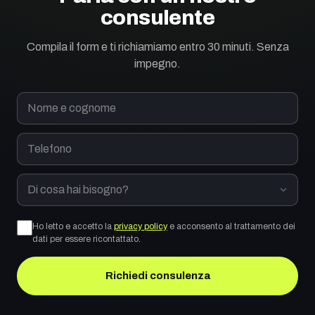
consulente
Compila il form e ti richiamiamo entro 30 minuti. Senza
impegno.
Nome e cognome
Telefono
Di cosa hai bisogno?
Ho letto e accetto la
privacy policy
e acconsento al trattamento dei
dati per essere ricontattato.
Richiedi consulenza