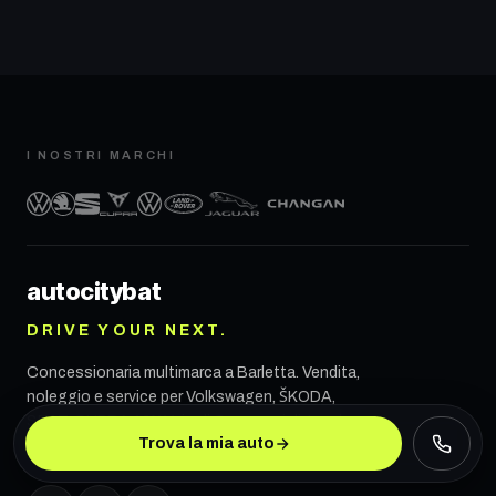
I NOSTRI MARCHI
autocity
bat
DRIVE YOUR NEXT.
Concessionaria multimarca a
Barletta
. Vendita,
noleggio e service per Volkswagen, ŠKODA,
SEAT, CUPRA, VW Veicoli Commerciali, Land
Trova la mia auto
Rover, Jaguar e CHANGAN.