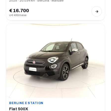
2025 · 20.034 km · Benzina · Manuale
€ 16.700
o € 400/mese
BERLINE E STATION
Fiat 500X