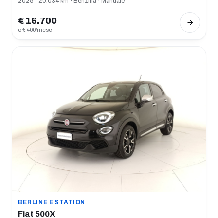
2025 · 20.034 km · Benzina · Manuale
€ 16.700
o € 400/mese
BERLINE E STATION
Fiat 500X