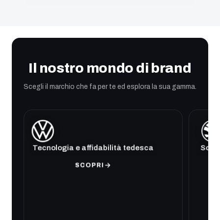
Il nostro mondo di brand
Scegli il marchio che fa per te ed esplora la sua gamma.
Tecnologia e affidabilità tedesca
Soluz
SCOPRI