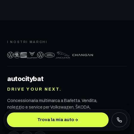
I NOSTRI MARCHI
autocity
bat
DRIVE YOUR NEXT.
Concessionaria multimarca a
Barletta
. Vendita,
noleggio e service per Volkswagen, ŠKODA,
SEAT, CUPRA, VW Veicoli Commerciali, Land
Trova la mia auto
Rover, Jaguar e CHANGAN.