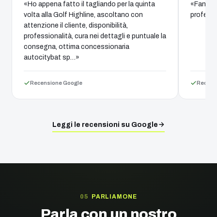
«Ho appena fatto il tagliando per la quinta
«Fantast
volta alla Golf Highline, ascoltano con
professi
attenzione il cliente, disponibilità,
professionalità, cura nei dettagli e puntuale la
consegna, ottima concessionaria
autocitybat sp…»
Recensione Google
Recens
Leggi le recensioni su Google
PARLIAMONE
Parla con un nostro