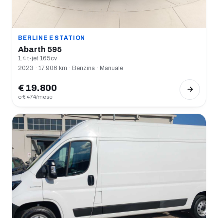
BERLINE E STATION
Abarth 595
1.4 t-jet 165cv
2023 · 17.906 km · Benzina · Manuale
€ 19.800
o € 474/mese