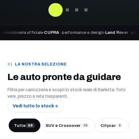
ria ufficiale
CUPRA
· performance e design
Land Rover
· go beyond ad
LA NOSTRA SELEZIONE
Le auto pronte da guidare
Filtra per carrozzeria e scopri lo stock reale di Barletta: foto
vere, prezzo e rata trasparenti.
Vedi tutto lo stock
Tutte
SUV e Crossover
Citycar
Be
68
38
8