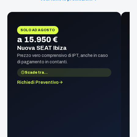
SOLO AD AGOSTO
a 15.950 €
Nuova SEAT Ibiza
Prezzo vero comprensivo di IPT, anche in caso
di pagamento in contanti.
Scade tra
…
Richiedi Preventivo
1
S