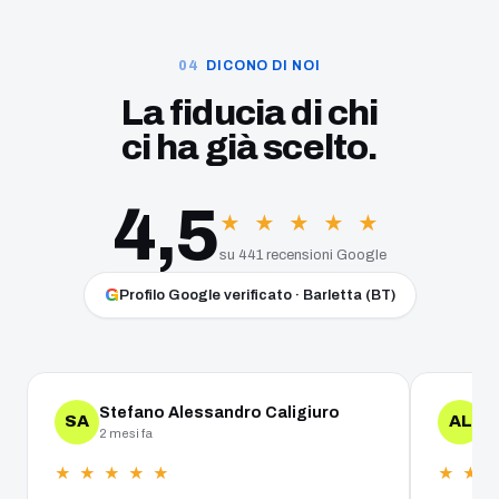
DICONO DI NOI
La fiducia di chi
ci ha già scelto.
4,5
★ ★ ★ ★ ★
su 441 recensioni Google
G
Profilo Google verificato · Barletta (BT)
Stefano Alessandro Caligiuro
A
SA
AL
2 mesi fa
un
★ ★ ★ ★ ★
★ ★ 