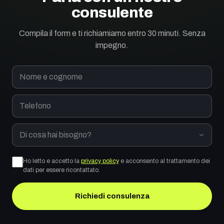
consulente
Compila il form e ti richiamiamo entro 30 minuti. Senza
impegno.
Nome e cognome
Telefono
Di cosa hai bisogno?
Ho letto e accetto la
privacy policy
e acconsento al trattamento dei
dati per essere ricontattato.
Richiedi consulenza