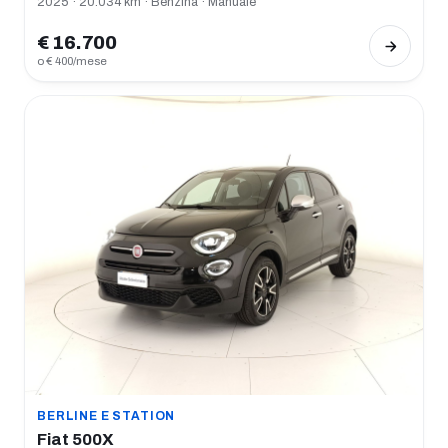
2025 · 20.034 km · Benzina · Manuale
€ 16.700
o € 400/mese
BERLINE E STATION
Fiat 500X