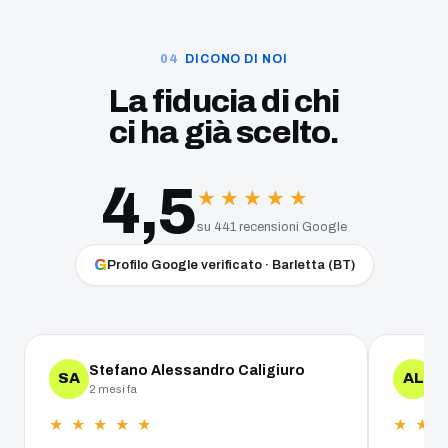
DICONO DI NOI
La fiducia di chi
ci ha già scelto.
4,5
★
★
★
★
★
★
★
★
★
★
su 441 recensioni Google
G
Profilo Google verificato · Barletta (BT)
Stefano Alessandro Caligiuro
A
SA
AL
2 mesi fa
un
★ ★ ★ ★ ★
★ ★ 