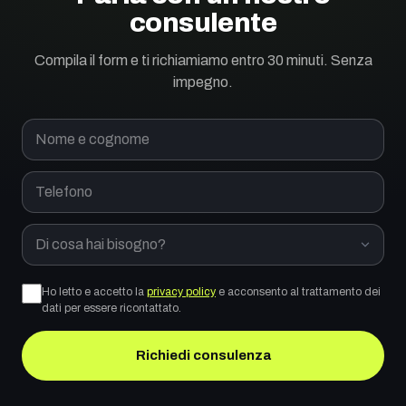
consulente
Compila il form e ti richiamiamo entro 30 minuti. Senza
impegno.
Nome e cognome
Telefono
Di cosa hai bisogno?
Ho letto e accetto la
privacy policy
e acconsento al trattamento dei
dati per essere ricontattato.
Richiedi consulenza