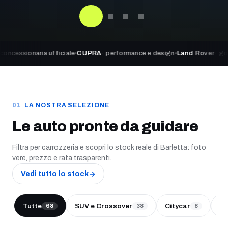
aria ufficiale
CUPRA
· performance e design
Land Rover
· go beyond a
LA NOSTRA SELEZIONE
Le auto pronte da guidare
Filtra per carrozzeria e scopri lo stock reale di Barletta: foto
vere, prezzo e rata trasparenti.
Vedi tutto lo stock
Tutte
SUV e Crossover
Citycar
Be
68
38
8