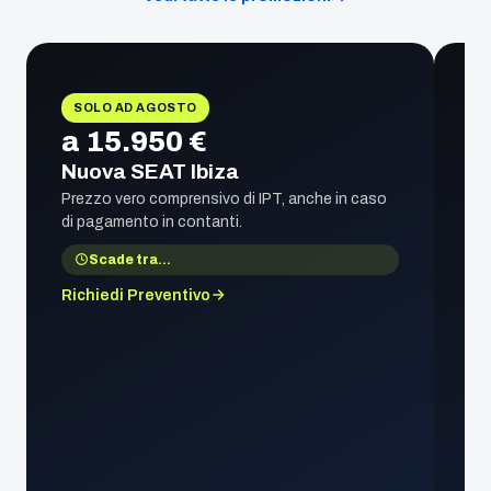
SOLO AD AGOSTO
a 15.950 €
Nuova SEAT Ibiza
Prezzo vero comprensivo di IPT, anche in caso
di pagamento in contanti.
Scade tra
…
Richiedi Preventivo
1
S