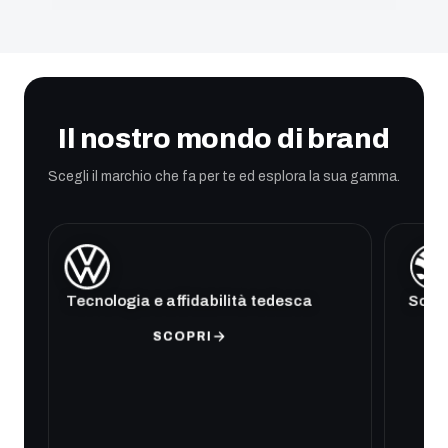
Il nostro mondo di brand
Scegli il marchio che fa per te ed esplora la sua gamma.
Tecnologia e affidabilità tedesca
Soluz
SCOPRI