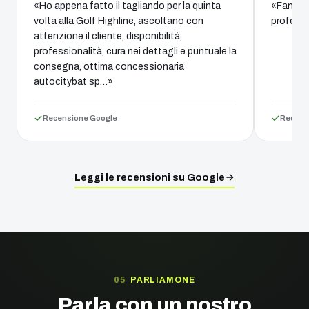
«Ho appena fatto il tagliando per la quinta
«Fantast
volta alla Golf Highline, ascoltano con
professi
attenzione il cliente, disponibilità,
professionalità, cura nei dettagli e puntuale la
consegna, ottima concessionaria
autocitybat sp…»
Recensione Google
Recens
Leggi le recensioni su Google
PARLIAMONE
Parla con un nostro