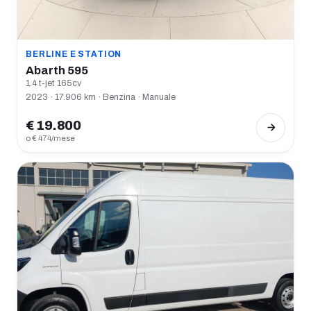
BERLINE E STATION
Abarth 595
1.4 t-jet 165cv
2023 · 17.906 km · Benzina · Manuale
€ 19.800
o € 474/mese