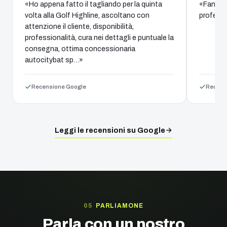
«Ho appena fatto il tagliando per la quinta
«Fantast
volta alla Golf Highline, ascoltano con
professi
attenzione il cliente, disponibilità,
professionalità, cura nei dettagli e puntuale la
consegna, ottima concessionaria
autocitybat sp…»
Recensione Google
Recens
Leggi le recensioni su Google
PARLIAMONE
Parla con un nostro