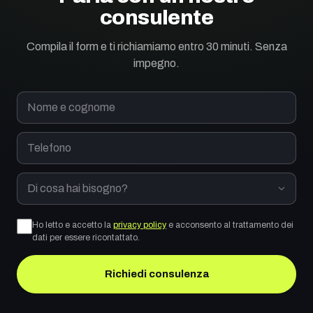
consulente
Compila il form e ti richiamiamo entro 30 minuti. Senza
impegno.
Nome e cognome
Telefono
Di cosa hai bisogno?
Ho letto e accetto la
privacy policy
e acconsento al trattamento dei
dati per essere ricontattato.
Richiedi consulenza