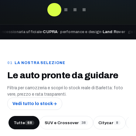
ia ufficiale
CUPRA
· performance e design
Land Rover
· go beyond adv
LA NOSTRA SELEZIONE
Le auto pronte da guidare
Filtra per carrozzeria e scopri lo stock reale di Barletta: foto
vere, prezzo e rata trasparenti.
Vedi tutto lo stock
Tutte
SUV e Crossover
Citycar
Be
68
38
8