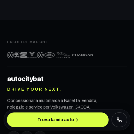
I NOSTRI MARCHI
autocity
bat
DRIVE YOUR NEXT.
Concessionaria multimarca a
Barletta
. Vendita,
noleggio e service per Volkswagen, ŠKODA,
SEAT, CUPRA, VW Veicoli Commerciali, Land
Trova la mia auto
Rover, Jaguar e CHANGAN.