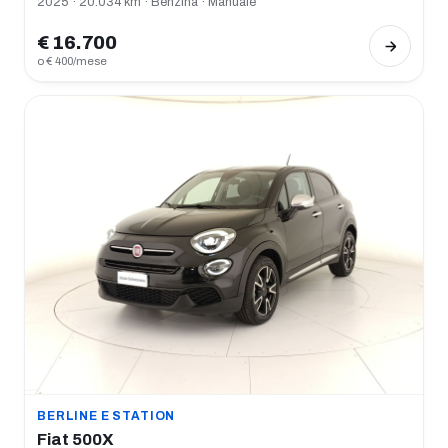
2025 · 20.034 km · Benzina · Manuale
€ 16.700
o € 400/mese
BERLINE E STATION
Fiat 500X