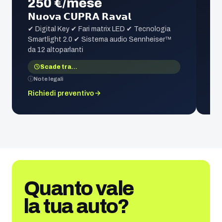
250 €/mese
𝗡𝘂𝗼𝘃𝗮 𝗖𝗨𝗣𝗥𝗔 𝗥𝗮𝘃𝗮𝗹
✔ Digital Key ✔ Fari matrix LED ✔ Tecnologia
Smartlight 2.0 ✔ Sistema audio Sennheiser™
da 12 altoparlanti
Scade tra
…
Note legali
Richiedi preventivo
Quanto vale
la tua auto?