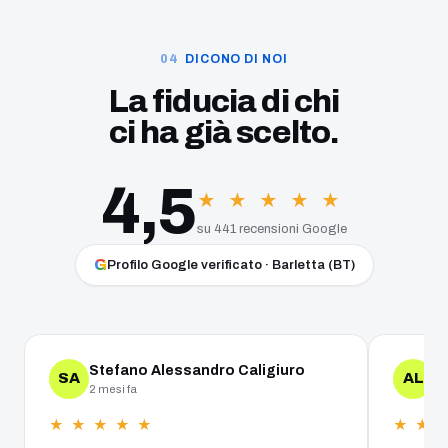
DICONO DI NOI
La fiducia di chi
ci ha già scelto.
4,5
★ ★ ★ ★ ★
su 441 recensioni Google
G
Profilo Google verificato · Barletta (BT)
Stefano Alessandro Caligiuro
A
SA
AL
2 mesi fa
un
★ ★ ★ ★ ★
★ ★ 