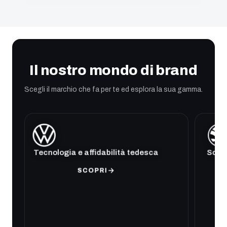
Il nostro mondo di brand
Scegli il marchio che fa per te ed esplora la sua gamma.
Tecnologia e affidabilità tedesca
Soluz
SCOPRI