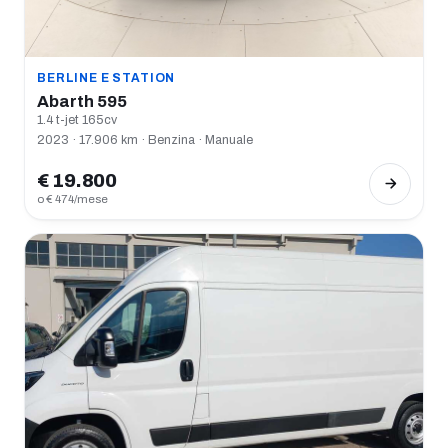
BERLINE E STATION
Abarth 595
1.4 t-jet 165cv
2023 · 17.906 km · Benzina · Manuale
€ 19.800
o € 474/mese