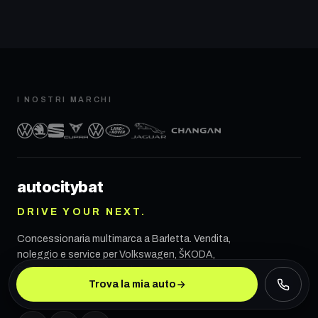
I NOSTRI MARCHI
autocity
bat
DRIVE YOUR NEXT.
Concessionaria multimarca a
Barletta
. Vendita,
noleggio e service per Volkswagen, ŠKODA,
SEAT, CUPRA, VW Veicoli Commerciali, Land
Trova la mia auto
Rover, Jaguar e CHANGAN.