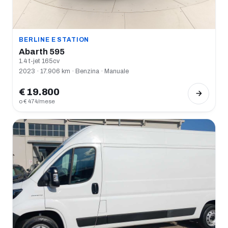
BERLINE E STATION
Abarth 595
1.4 t-jet 165cv
2023 · 17.906 km · Benzina · Manuale
€ 19.800
o € 474/mese