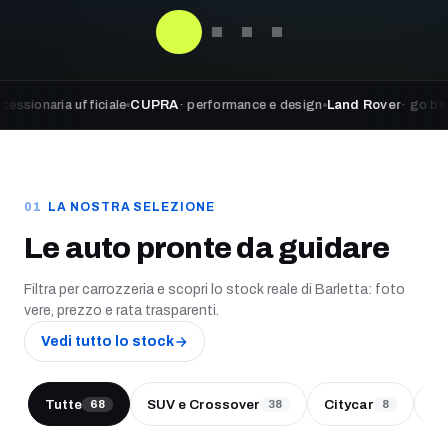
a ufficiale
CUPRA
· performance e design
Land Rover
· go beyond adve
LA NOSTRA SELEZIONE
Le auto pronte da guidare
Filtra per carrozzeria e scopri lo stock reale di Barletta: foto
vere, prezzo e rata trasparenti.
Vedi tutto lo stock
Tutte
SUV e Crossover
Citycar
Be
68
38
8