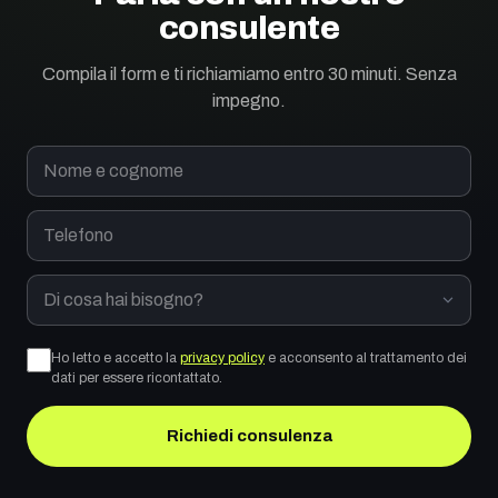
consulente
Compila il form e ti richiamiamo entro 30 minuti. Senza
impegno.
Nome e cognome
Telefono
Di cosa hai bisogno?
Ho letto e accetto la
privacy policy
e acconsento al trattamento dei
dati per essere ricontattato.
Richiedi consulenza