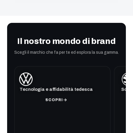
Il nostro mondo di brand
Scegli il marchio che fa per te ed esplora la sua gamma.
Tecnologia e affidabilità tedesca
Soluz
SCOPRI