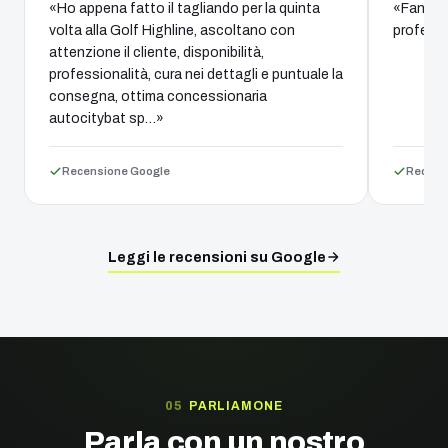
«Ho appena fatto il tagliando per la quinta
«Fantast
volta alla Golf Highline, ascoltano con
professi
attenzione il cliente, disponibilità,
professionalità, cura nei dettagli e puntuale la
consegna, ottima concessionaria
autocitybat sp…»
Recensione Google
Recens
Leggi le recensioni su Google
PARLIAMONE
Parla con un nostro