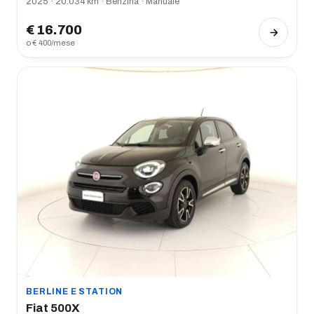
2025 · 20.034 km · Benzina · Manuale
€ 16.700
o € 400/mese
BERLINE E STATION
Fiat 500X