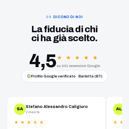
DICONO DI NOI
La fiducia di chi
ci ha già scelto.
4,5
★ ★ ★ ★ ★
su 441 recensioni Google
G
Profilo Google verificato · Barletta (BT)
Stefano Alessandro Caligiuro
A
SA
AL
2 mesi fa
un
★ ★ ★ ★ ★
★ ★ 