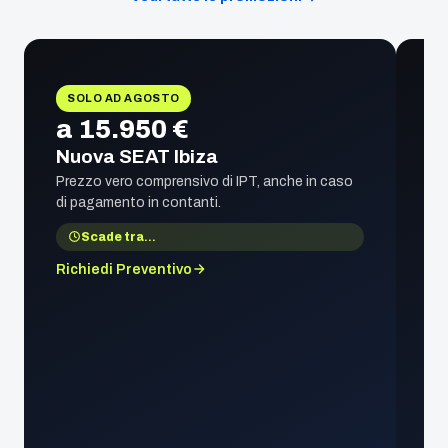
SOLO AD AGOSTO
a 15.950 €
Nuova SEAT Ibiza
Prezzo vero comprensivo di IPT, anche in caso
di pagamento in contanti.
Scade tra
…
Richiedi Preventivo
1
S