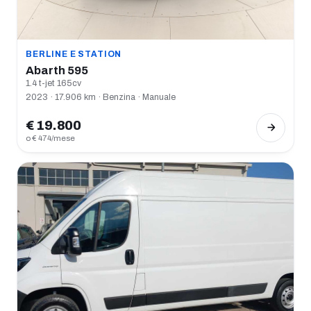
BERLINE E STATION
Abarth 595
1.4 t-jet 165cv
2023 · 17.906 km · Benzina · Manuale
€ 19.800
o € 474/mese