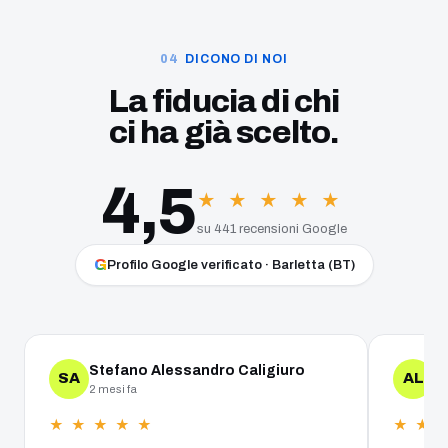
DICONO DI NOI
La fiducia di chi
ci ha già scelto.
4,5
★ ★ ★ ★ ★
su 441 recensioni Google
G
Profilo Google verificato · Barletta (BT)
Stefano Alessandro Caligiuro
A
SA
AL
2 mesi fa
un
★ ★ ★ ★ ★
★ ★ 