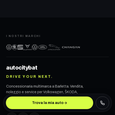
I NOSTRI MARCHI
autocity
bat
DRIVE YOUR NEXT.
Concessionaria multimarca a
Barletta
. Vendita,
noleggio e service per Volkswagen, ŠKODA,
SEAT, CUPRA, VW Veicoli Commerciali, Land
Trova la mia auto
Rover, Jaguar e CHANGAN.