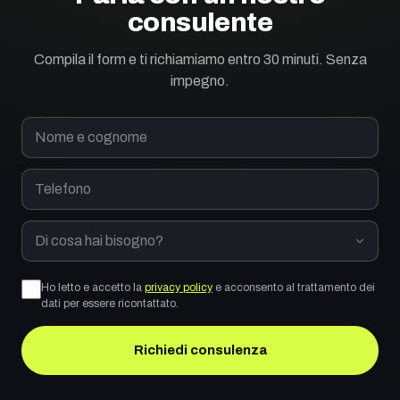
consulente
Compila il form e ti richiamiamo entro 30 minuti. Senza
impegno.
Nome e cognome
Telefono
Di cosa hai bisogno?
Ho letto e accetto la
privacy policy
e acconsento al trattamento dei
dati per essere ricontattato.
Richiedi consulenza