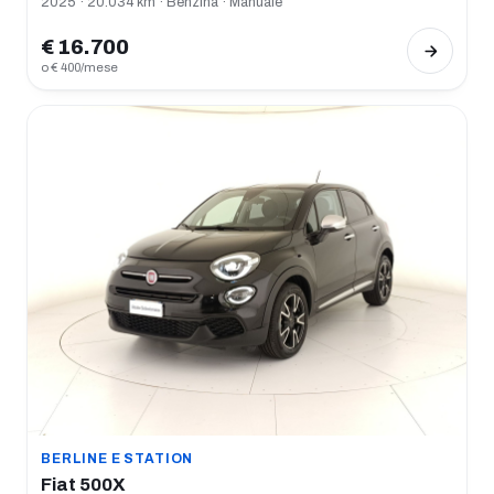
2025 · 20.034 km · Benzina · Manuale
€ 16.700
o € 400/mese
BERLINE E STATION
Fiat 500X