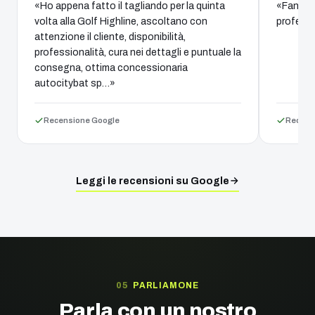
«Ho appena fatto il tagliando per la quinta
«Fantast
volta alla Golf Highline, ascoltano con
professi
attenzione il cliente, disponibilità,
professionalità, cura nei dettagli e puntuale la
consegna, ottima concessionaria
autocitybat sp…»
Recensione Google
Recens
Leggi le recensioni su Google
PARLIAMONE
Parla con un nostro