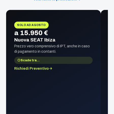
SOLO AD AGOSTO
a 15.950 €
Nuova SEAT Ibiza
Prezzo vero comprensivo di IPT, anche in caso
di pagamento in contanti.
Scade tra
…
Richiedi Preventivo
1
S