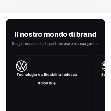
Il nostro mondo di brand
Scegli il marchio che fa per te ed esplora la sua gamma.
Tecnologia e affidabilità tedesca
Soluz
SCOPRI