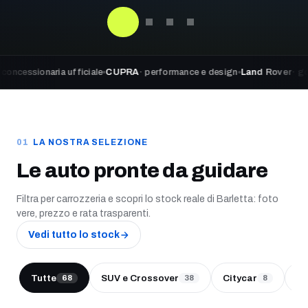
naria ufficiale
CUPRA
· performance e design
Land Rover
· go beyond 
LA NOSTRA SELEZIONE
Le auto pronte da guidare
Filtra per carrozzeria e scopri lo stock reale di Barletta: foto
vere, prezzo e rata trasparenti.
Vedi tutto lo stock
Tutte
SUV e Crossover
Citycar
Be
68
38
8