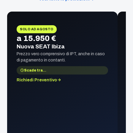
SOLO AD AGOSTO
a 15.950 €
Nuova SEAT Ibiza
Prezzo vero comprensivo di IPT, anche in caso
di pagamento in contanti.
Scade tra
…
Richiedi Preventivo
1
S