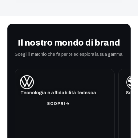
Il nostro mondo di brand
Scegli il marchio che fa per te ed esplora la sua gamma.
Tecnologia e affidabilità tedesca
Soluz
SCOPRI