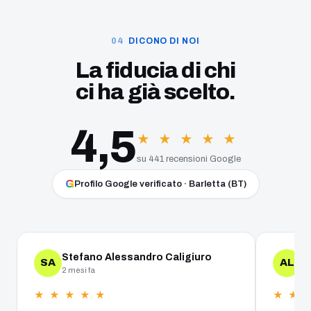
DICONO DI NOI
La fiducia di chi
ci ha già scelto.
4,5
★ ★ ★ ★ ★
su 441 recensioni Google
G
Profilo Google verificato · Barletta (BT)
Stefano Alessandro Caligiuro
A
SA
AL
2 mesi fa
un
★ ★ ★ ★ ★
★ ★ 