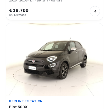
2025 · 20.034 km · Benzina · Manuale
€ 16.700
o € 400/mese
BERLINE E STATION
Fiat 500X