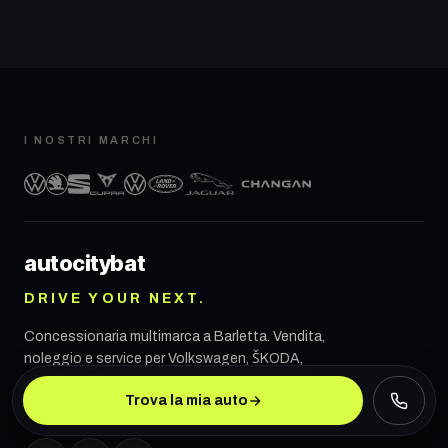
I NOSTRI MARCHI
autocity
bat
DRIVE YOUR NEXT.
Concessionaria multimarca a
Barletta
. Vendita,
noleggio e service per Volkswagen, ŠKODA,
SEAT, CUPRA, VW Veicoli Commerciali, Land
Trova la mia auto
Rover, Jaguar e CHANGAN.