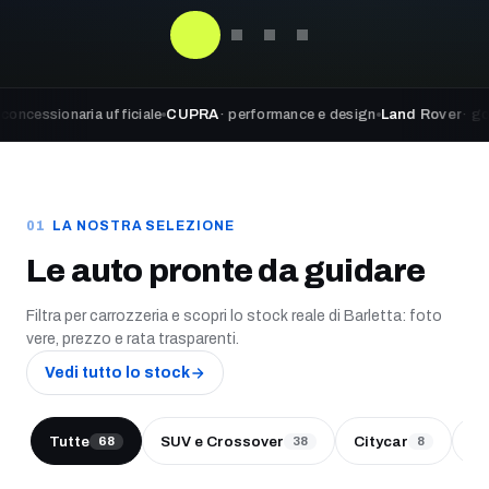
aria ufficiale
CUPRA
· performance e design
Land Rover
· go beyond a
LA NOSTRA SELEZIONE
Le auto pronte da guidare
Filtra per carrozzeria e scopri lo stock reale di Barletta: foto
vere, prezzo e rata trasparenti.
Vedi tutto lo stock
Tutte
SUV e Crossover
Citycar
Be
68
38
8