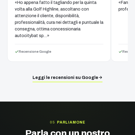
«Ho appena fatto il tagliando per la quinta
«Fantast
volta alla Golf Highline, ascoltano con
professi
attenzione il cliente, disponibilità,
professionalità, cura nei dettagli e puntuale la
consegna, ottima concessionaria
autocitybat sp…»
Recensione Google
Recens
Leggi le recensioni su Google
PARLIAMONE
Parla con un nostro