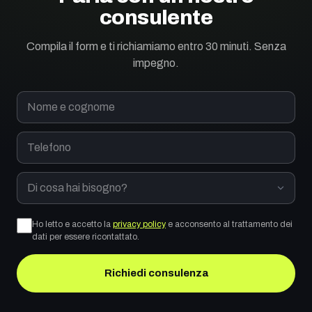
consulente
Compila il form e ti richiamiamo entro 30 minuti. Senza
impegno.
Nome e cognome
Telefono
Di cosa hai bisogno?
Ho letto e accetto la
privacy policy
e acconsento al trattamento dei
dati per essere ricontattato.
Richiedi consulenza