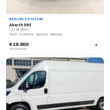
BERLINE E STATION
Abarth 595
1.4 t-jet 165cv
2023 · 17.906 km · Benzina · Manuale
€ 19.800
o € 474/mese