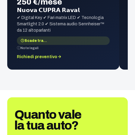
250 €/mese
𝗡𝘂𝗼𝘃𝗮 𝗖𝗨𝗣𝗥𝗔 𝗥𝗮𝘃𝗮𝗹
✔ Digital Key ✔ Fari matrix LED ✔ Tecnologia
Smartlight 2.0 ✔ Sistema audio Sennheiser™
da 12 altoparlanti
Scade tra
…
Note legali
Richiedi preventivo
Quanto vale
la tua auto?