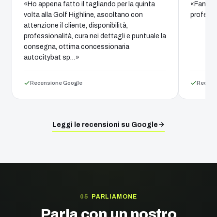
«Ho appena fatto il tagliando per la quinta
«Fantast
volta alla Golf Highline, ascoltano con
professi
attenzione il cliente, disponibilità,
professionalità, cura nei dettagli e puntuale la
consegna, ottima concessionaria
autocitybat sp…»
Recensione Google
Recens
Leggi le recensioni su Google
PARLIAMONE
Parla con un nostro