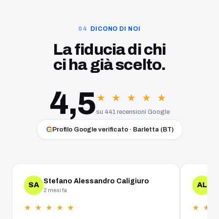
DICONO DI NOI
La fiducia di chi
ci ha già scelto.
4,5
★ ★ ★ ★ ★
su 441 recensioni Google
G
Profilo Google verificato · Barletta (BT)
Stefano Alessandro Caligiuro
A
SA
AL
2 mesi fa
un
★ ★ ★ ★ ★
★ ★ 