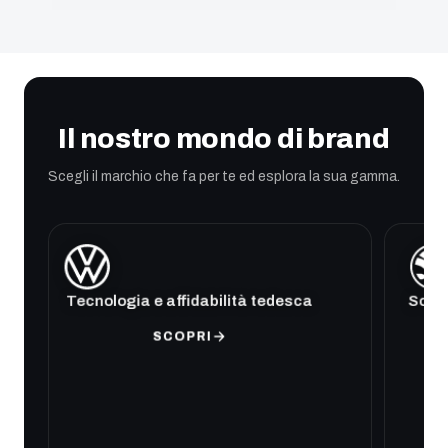
Il nostro mondo di brand
Scegli il marchio che fa per te ed esplora la sua gamma.
Tecnologia e affidabilità tedesca
Soluz
SCOPRI