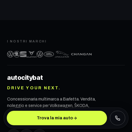
I NOSTRI MARCHI
autocity
bat
DRIVE YOUR NEXT.
Concessionaria multimarca a
Barletta
. Vendita,
noleggio e service per Volkswagen, ŠKODA,
SEAT, CUPRA, VW Veicoli Commerciali, Land
Trova la mia auto
Rover, Jaguar e CHANGAN.