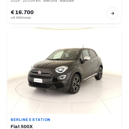
2025 · 20.034 km · Benzina · Manuale
€ 16.700
o € 400/mese
BERLINE E STATION
Fiat 500X