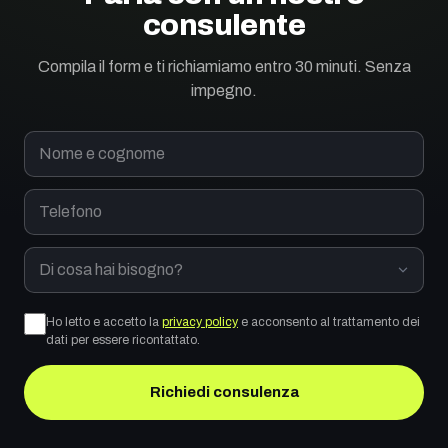
consulente
Compila il form e ti richiamiamo entro 30 minuti. Senza
impegno.
Nome e cognome
Telefono
Di cosa hai bisogno?
Ho letto e accetto la
privacy policy
e acconsento al trattamento dei
dati per essere ricontattato.
Richiedi consulenza