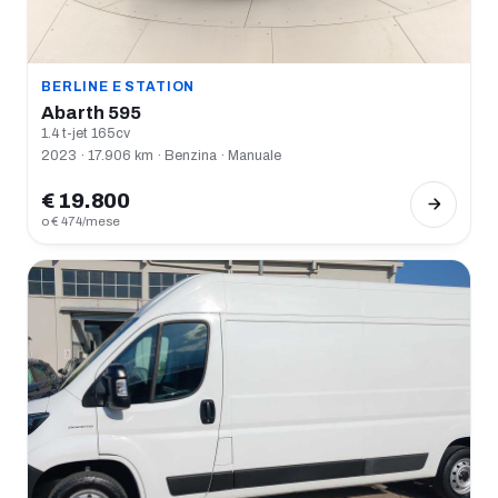
BERLINE E STATION
Abarth 595
1.4 t-jet 165cv
2023 · 17.906 km · Benzina · Manuale
€ 19.800
o € 474/mese