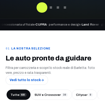
aria ufficiale
CUPRA
· performance e design
Land Rover
· go beyond ad
LA NOSTRA SELEZIONE
Le auto pronte da guidare
Filtra per carrozzeria e scopri lo stock reale di Barletta: foto
vere, prezzo e rata trasparenti.
Vedi tutto lo stock
Tutte
SUV e Crossover
Citycar
Be
68
38
8