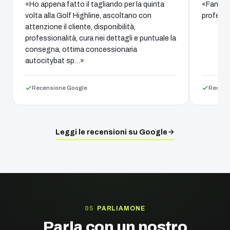
«Ho appena fatto il tagliando per la quinta
«Fantast
volta alla Golf Highline, ascoltano con
professi
attenzione il cliente, disponibilità,
professionalità, cura nei dettagli e puntuale la
consegna, ottima concessionaria
autocitybat sp…»
Recensione Google
Recens
Leggi le recensioni su Google
PARLIAMONE
Parla con un nostro