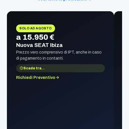
SOLO AD AGOSTO
a 15.950 €
Nuova SEAT Ibiza
Prezzo vero comprensivo di IPT, anche in caso
di pagamento in contanti.
Scade tra
…
Richiedi Preventivo
1
S