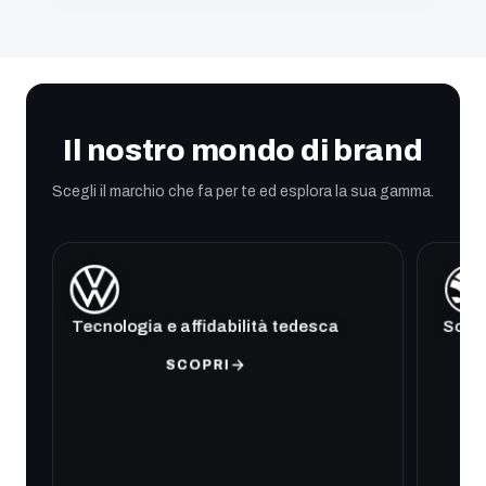
Il nostro mondo di brand
Scegli il marchio che fa per te ed esplora la sua gamma.
Tecnologia e affidabilità tedesca
Soluz
SCOPRI