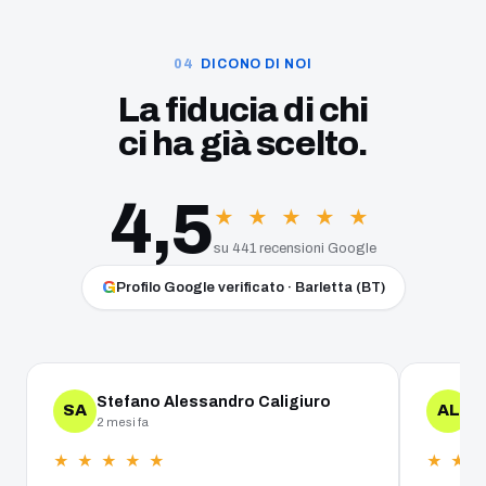
DICONO DI NOI
La fiducia di chi
ci ha già scelto.
4,5
★ ★ ★ ★ ★
su 441 recensioni Google
G
Profilo Google verificato · Barletta (BT)
Stefano Alessandro Caligiuro
A
SA
AL
2 mesi fa
un
★ ★ ★ ★ ★
★ ★ 