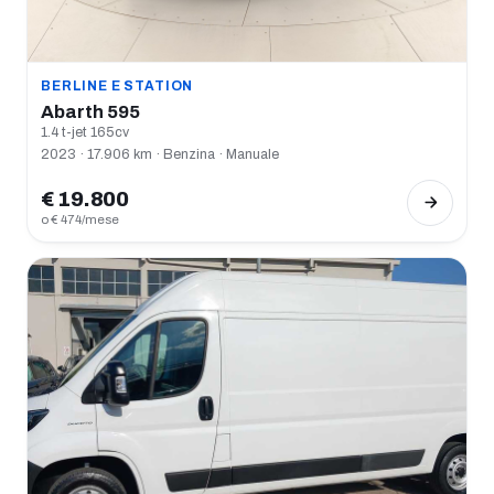
BERLINE E STATION
Abarth 595
1.4 t-jet 165cv
2023 · 17.906 km · Benzina · Manuale
€ 19.800
o € 474/mese