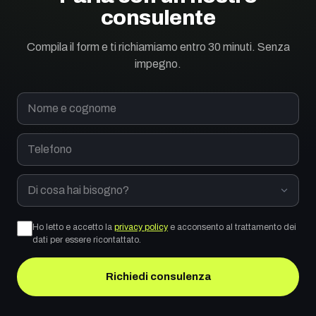
consulente
Compila il form e ti richiamiamo entro 30 minuti. Senza
impegno.
Nome e cognome
Telefono
Di cosa hai bisogno?
Ho letto e accetto la
privacy policy
e acconsento al trattamento dei
dati per essere ricontattato.
Richiedi consulenza