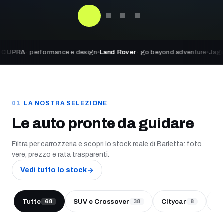
 performance e design
Land Rover
· go beyond adventure
Jaguar
· luxu
LA NOSTRA SELEZIONE
Le auto pronte da guidare
Filtra per carrozzeria e scopri lo stock reale di Barletta: foto
vere, prezzo e rata trasparenti.
Vedi tutto lo stock
Tutte
SUV e Crossover
Citycar
Be
68
38
8