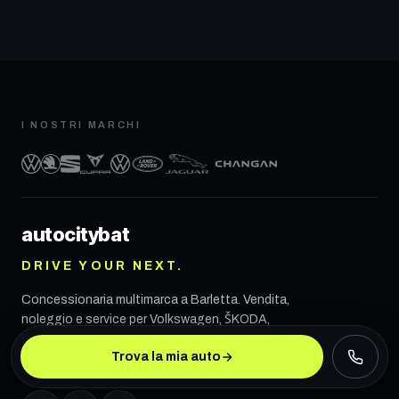
I NOSTRI MARCHI
autocity
bat
DRIVE YOUR NEXT.
Concessionaria multimarca a
Barletta
. Vendita,
noleggio e service per Volkswagen, ŠKODA,
SEAT, CUPRA, VW Veicoli Commerciali, Land
Trova la mia auto
Rover, Jaguar e CHANGAN.