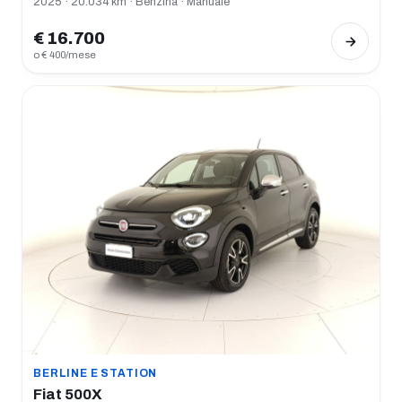
2025 · 20.034 km · Benzina · Manuale
€ 16.700
o € 400/mese
BERLINE E STATION
Fiat 500X