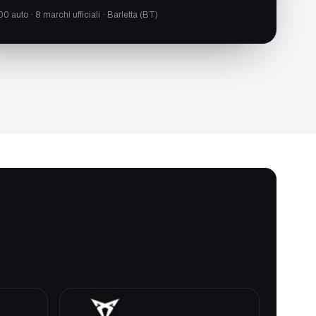
00 auto · 8 marchi ufficiali · Barletta (BT)