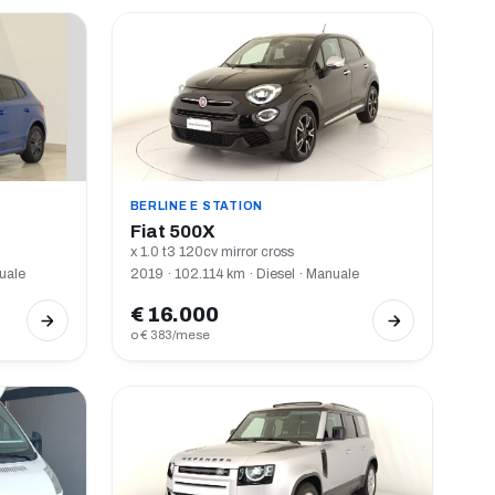
BERLINE E STATION
Fiat 500X
x 1.0 t3 120cv mirror cross
uale
2019 · 102.114 km · Diesel · Manuale
€ 16.000
o € 383/mese