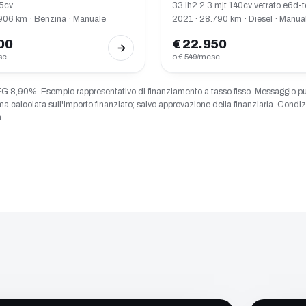
65cv
33 lh2 2.3 mjt 140cv vetrato e6d-
906 km · Benzina · Manuale
2021 · 28.790 km · Diesel · Manua
00
€ 22.950
se
o € 549/mese
G 8,90%. Esempio rappresentativo di finanziamento a tasso fisso. Messaggio pubbli
ma calcolata sull'importo finanziato; salvo approvazione della finanziaria. Condizi
.