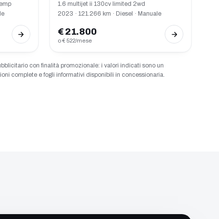
temp
1.6 multijet ii 130cv limited 2wd
le
2023 · 121.266 km · Diesel · Manuale
€ 21.800
o € 522/mese
citario con finalità promozionale: i valori indicati sono un
oni complete e fogli informativi disponibili in concessionaria.