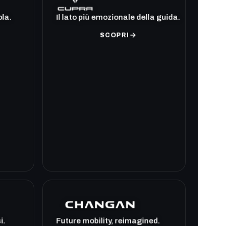
ola.
Il lato più emozionale della guida.
SCOPRI
i.
Future mobility, reimagined.