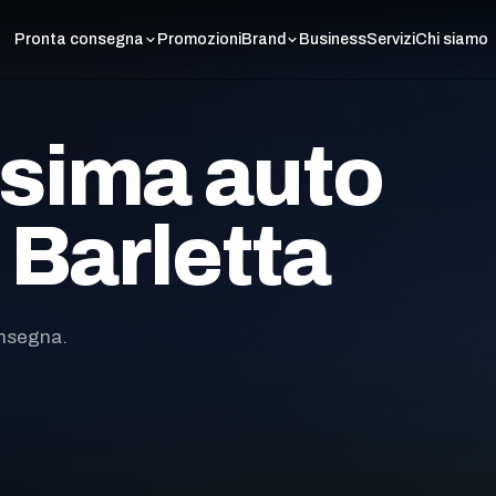
Pronta consegna
Promozioni
Brand
Business
Servizi
Chi siamo
ssima auto
a Barletta
onsegna.