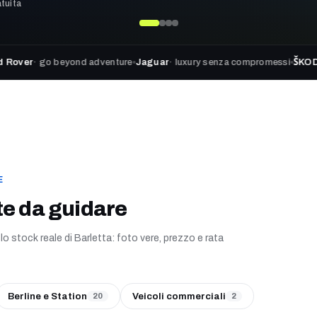
tuita
go beyond adventure
Jaguar
· luxury senza compromessi
ŠKODA · SEAT
E
te da guidare
 lo stock reale di Barletta: foto vere, prezzo e rata
Berline e Station
Veicoli commerciali
20
2