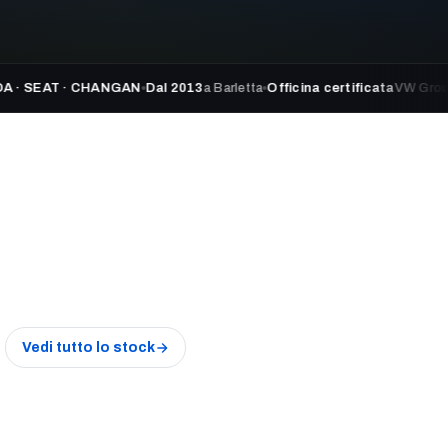
 · CHANGAN
Dal 2013
a Barletta
Officina certificata
VW Group + JLR
★
Vedi tutto lo stock