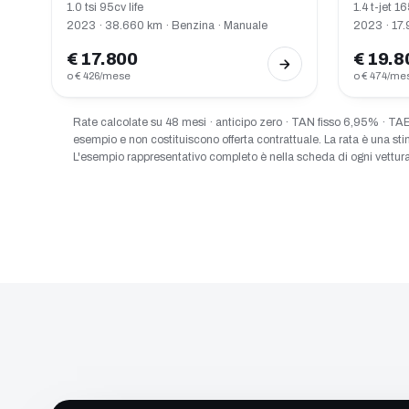
1.0 tsi 95cv life
1.4 t-jet 1
2023 · 38.660 km · Benzina · Manuale
2023 · 17.
€ 17.800
€ 19.8
o € 426/mese
o € 474/me
Rate calcolate su 48 mesi · anticipo zero · TAN fisso 6,95% · TAE
esempio e non costituiscono offerta contrattuale. La rata è una sti
L'esempio rappresentativo completo è nella scheda di ogni vettura