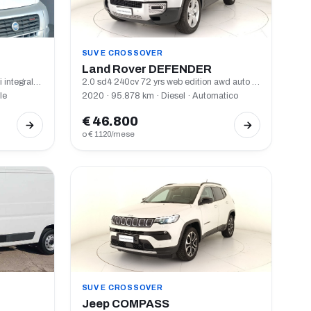
SUV E CROSSOVER
Land Rover DEFENDER
fiat ducato 3.0 160 cv camper semi integrale giotti line sunny 100
2.0 sd4 240cv 72 yrs web edition awd auto 7p.ti
le
2020 · 95.878 km · Diesel · Automatico
€ 46.800
o € 1120/mese
SUV E CROSSOVER
Jeep COMPASS