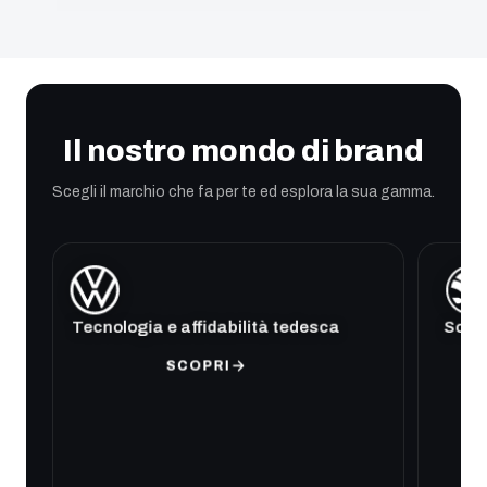
Il nostro mondo di brand
Scegli il marchio che fa per te ed esplora la sua gamma.
Tecnologia e affidabilità tedesca
Soluz
SCOPRI