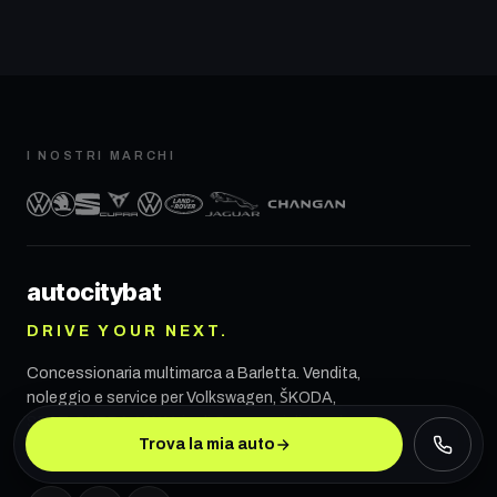
I NOSTRI MARCHI
autocity
bat
DRIVE YOUR NEXT.
Concessionaria multimarca a
Barletta
. Vendita,
noleggio e service per Volkswagen, ŠKODA,
SEAT, CUPRA, VW Veicoli Commerciali, Land
Trova la mia auto
Rover, Jaguar e CHANGAN.