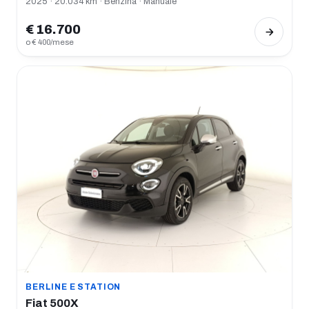
2025 · 20.034 km · Benzina · Manuale
€ 16.700
o € 400/mese
BERLINE E STATION
Fiat 500X