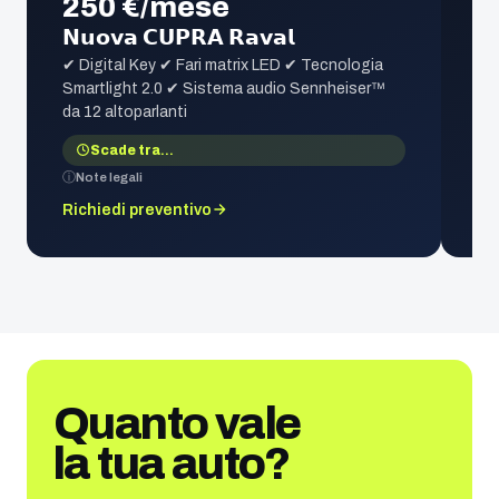
250 €/mese
𝗡𝘂𝗼𝘃𝗮 𝗖𝗨𝗣𝗥𝗔 𝗥𝗮𝘃𝗮𝗹
✔ Digital Key ✔ Fari matrix LED ✔ Tecnologia
Smartlight 2.0 ✔ Sistema audio Sennheiser™
da 12 altoparlanti
Scade tra
…
Note legali
Richiedi preventivo
Quanto vale
la tua auto?