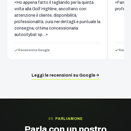
«Ho appena fatto il tagliando per la quinta
«Fantast
volta alla Golf Highline, ascoltano con
professi
attenzione il cliente, disponibilità,
professionalità, cura nei dettagli e puntuale la
consegna, ottima concessionaria
autocitybat sp…»
Recensione Google
Recens
Leggi le recensioni su Google
PARLIAMONE
Parla con un nostro