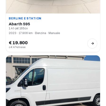
BERLINE E STATION
Abarth 595
1.4 t-jet 165cv
2023 · 17.906 km · Benzina · Manuale
€ 19.800
o € 474/mese