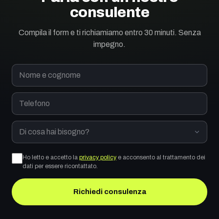
consulente
Compila il form e ti richiamiamo entro 30 minuti. Senza
impegno.
Nome e cognome
Telefono
Di cosa hai bisogno?
Ho letto e accetto la
privacy policy
e acconsento al trattamento dei
dati per essere ricontattato.
Richiedi consulenza