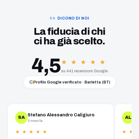
DICONO DI NOI
La fiducia di chi
ci ha già scelto.
4,5
★ ★ ★ ★ ★
su 441 recensioni Google
G
Profilo Google verificato · Barletta (BT)
Stefano Alessandro Caligiuro
A
SA
AL
2 mesi fa
un
★ ★ ★ ★ ★
★ ★ 