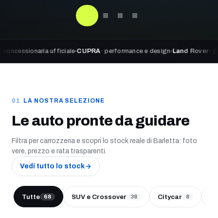
naria ufficiale
CUPRA
· performance e design
Land Rover
· go beyond 
LA NOSTRA SELEZIONE
Le auto pronte da guidare
Filtra per carrozzeria e scopri lo stock reale di Barletta: foto
vere, prezzo e rata trasparenti.
Vedi tutto lo stock
Tutte
SUV e Crossover
Citycar
Be
68
38
8